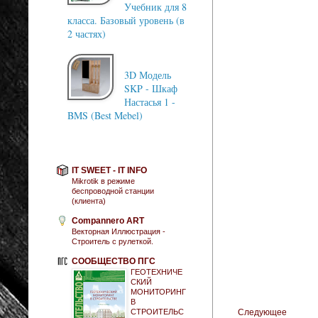
Учебник для 8
класса. Базовый уровень (в
2 частях)
3D Модель
SKP - Шкаф
Настасья 1 -
BMS (Best Mebel)
IT SWEET - IT INFO
Mikrotik в режиме
беспроводной станции
(клиента)
Compannero ART
Векторная Иллюстрация -
Строитель с рулеткой.
СООБЩЕСТВО ПГС
ГЕОТЕХНИЧЕ
СКИЙ
МОНИТОРИНГ
В
СТРОИТЕЛЬС
Следующее