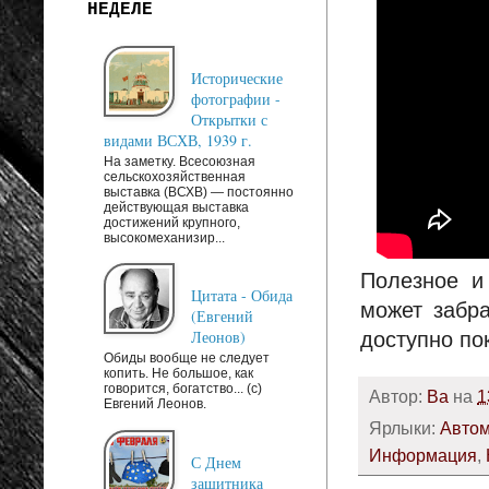
НЕДЕЛЕ
Исторические
фотографии -
Открытки с
видами ВСХВ, 1939 г.
На заметку. Всесоюзная
сельскохозяйственная
выставка (ВСХВ) — постоянно
действующая выставка
достижений крупного,
высокомеханизир...
Полезное и
Цитата - Обида
может забра
(Евгений
Леонов)
доступно по
Обиды вообще не следует
копить. Не большое, как
говорится, богатство... (c)
Автор:
Ba
на
1
Евгений Леонов.
Ярлыки:
Авто
Информация
,
С Днем
защитника