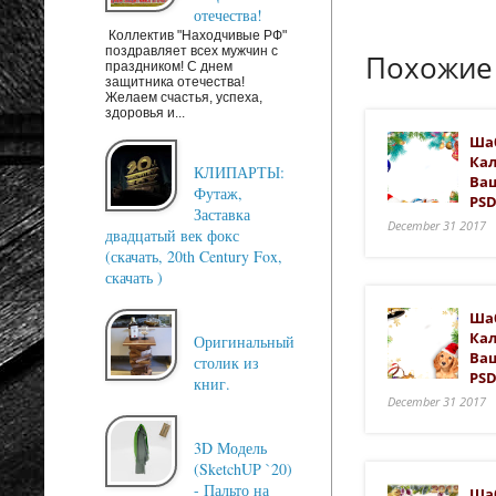
отечества!
Коллектив "Находчивые РФ"
поздравляет всех мужчин с
Похожие
праздником! С днем
защитника отечества!
Желаем счастья, успеха,
здоровья и...
Ша
Кал
КЛИПАРТЫ:
Ваш
Футаж,
PSD
Заставка
December 31 2017
двадцатый век фокс
(скачать, 20th Century Fox,
скачать )
Ша
Кал
Оригинальный
Ваш
столик из
PSD
книг.
December 31 2017
3D Модель
(SketchUP `20)
- Пальто на
Шаб