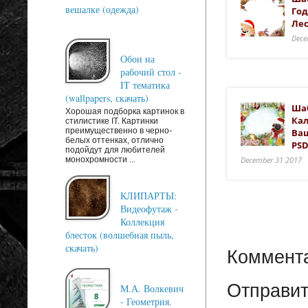
вешалке (одежда)
Год
Лес
Dece
Обои на
рабочий стол -
IT тематика
(wallpapers, скачать)
Ша
Хорошая подборка картинок в
Кал
стилистике IT. Картинки
преимущественно в черно-
Ваш
белых оттенках, отлично
PSD
подойдут для любителей
монохромности ...
December 31 2017
КЛИПАРТЫ:
Видеофутаж -
Коллекция
блесток (волшебная пыль,
скачать)
Коммента
Отправит
М.А. Волкевич
- Геометрия.