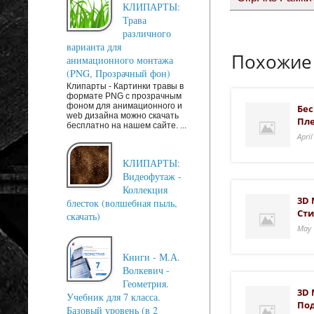
КЛИПАРТЫ:
Трава
различного
варианта для
Похожие
анимационного монтажа
(PNG, Прозрачный фон)
Клипарты - Картинки травы в
формате PNG с прозрачным
фоном для анимационного и
Бес
web дизайна можно скачать
Пле
бесплатно на нашем сайте. ...
Apri
КЛИПАРТЫ:
Видеофутаж -
Коллекция
3D 
блесток (волшебная пыль,
Сти
скачать)
May 
Книги - М.А.
Волкевич -
Геометрия.
3D 
Учебник для 7 класса.
Под
Базовый уровень (в 2