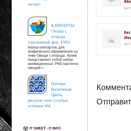
Яб
частях)
Apri
КЛИПАРТЫ:
Овощи с
Бес
огорода
(Бе
(прозрачный фон, PNG)
Apri
Набор клипартов, для
графического оформления на
тему Овощи с огорода. Архив
представляет собой набор
анимационных PNG картинок
овощей с...
Паттерн
Коммента
Бесшовный -
Цветы,
рисунок сине-голубых
Отправит
оттенков 004
IT SWEET - IT INFO