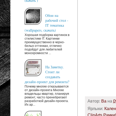
скачать )
Обои на
рабочий стол -
IT тематика
(wallpapers, скачать)
Хорошая подборка картинок в
стилистике IT. Картинки
преимущественно в черно-
белых оттенках, отлично
подойдут для любителей
монохромности ...
На Заметку.
Стоит ли
создавать
дизайн-проект для ремонта?
Почему многие отказываются
от дизайн-проекта Многие
владельцы квартир, планируя
ремонт, часто пренебрегают
Автор:
Ba
на
0
разработкой дизайн-проекта.
Их ар...
Ярлыки:
Кален
ClipArts Рамк