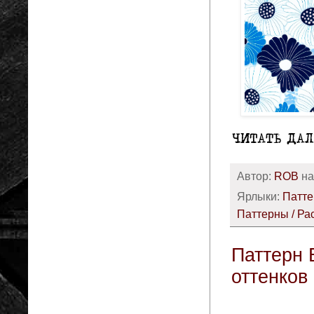
Автор:
ROB
н
Ярлыки:
Патте
Паттерны / Ра
Паттерн 
оттенков