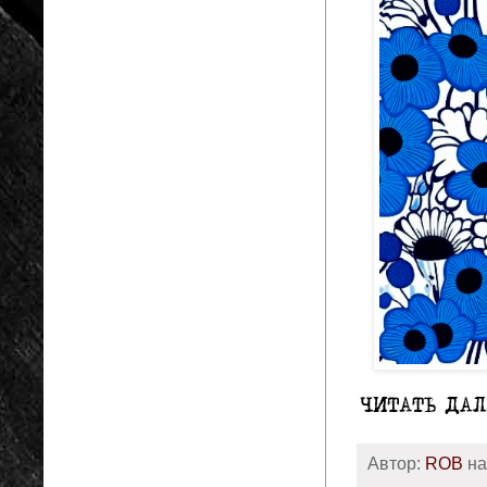
Автор:
ROB
н