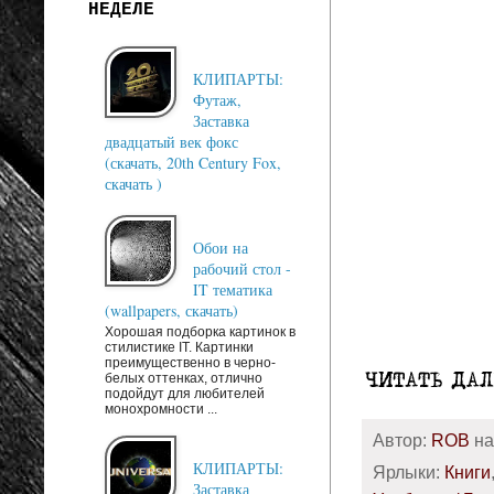
НЕДЕЛЕ
КЛИПАРТЫ:
Футаж,
Заставка
двадцатый век фокс
(скачать, 20th Century Fox,
скачать )
Обои на
рабочий стол -
IT тематика
(wallpapers, скачать)
Хорошая подборка картинок в
стилистике IT. Картинки
преимущественно в черно-
белых оттенках, отлично
подойдут для любителей
монохромности ...
Автор:
ROB
н
КЛИПАРТЫ:
Ярлыки:
Книги
Заставка