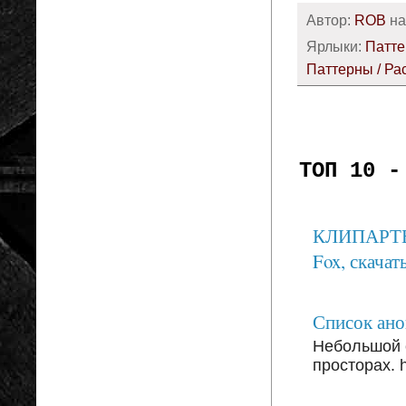
Автор:
ROB
н
Ярлыки:
Патте
Паттерны / Ра
ТОП 10 -
КЛИПАРТЫ: 
Fox, скачать
Список анон
Небольшой 
просторах. ht