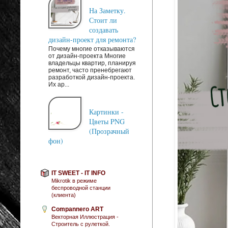
На Заметку.
Стоит ли
создавать
дизайн-проект для ремонта?
Почему многие отказываются
от дизайн-проекта Многие
владельцы квартир, планируя
ремонт, часто пренебрегают
разработкой дизайн-проекта.
Их ар...
Картинки -
Цветы PNG
(Прозрачный
фон)
IT SWEET - IT INFO
Mikrotik в режиме
беспроводной станции
(клиента)
Compannero ART
Векторная Иллюстрация -
Строитель с рулеткой.