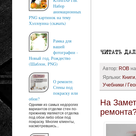
КЛИПАРТЫ:
Набор
анимационных
PNG картинок на тему
Хэллоуина (скачать)
Рамка для
вашей
фотографии -
Новый год, Рождество
(Шаблон, PNG)
Автор:
ROB
н
Ярлыки:
Книги
О ремонте.
Учебники / Ге
Стены под
покраску или
обои?
На Замет
Одними из самых недорогих
вариантов отделки стен по-
ремонта
прежнему являются отделка
под обои либо обои под
покраску. Многие клиенты,
насмотревшись...