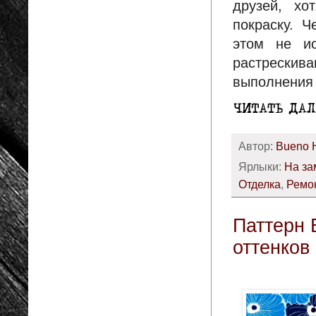
друзей, хо
покраску. 
этом не ис
растрескива
выполнения 
Автор:
Bueno 
Ярлыки:
На за
Отделка
,
Ремон
Паттерн 
оттенков