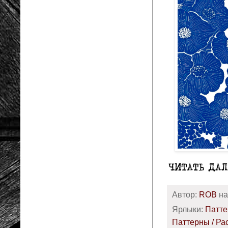
Автор:
ROB
н
Ярлыки:
Патте
Паттерны / Ра