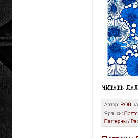
Автор:
ROB
н
Ярлыки:
Патте
Паттерны / Ра