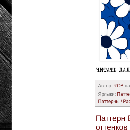
Автор:
ROB
н
Ярлыки:
Патте
Паттерны / Ра
Паттерн 
оттенков