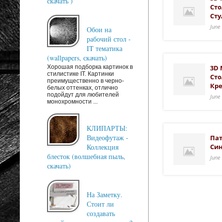
скачать )
Сто
Ст
June
Обои на
рабочий стол -
IT тематика
(wallpapers, скачать)
3D 
Хорошая подборка картинок в
стилистике IT. Картинки
Сто
преимущественно в черно-
Кр
белых оттенках, отлично
подойдут для любителей
June
монохромности ...
КЛИПАРТЫ:
Видеофутаж -
Пат
Син
Коллекция
блесток (волшебная пыль,
June
скачать)
На Заметку.
Стоит ли
создавать