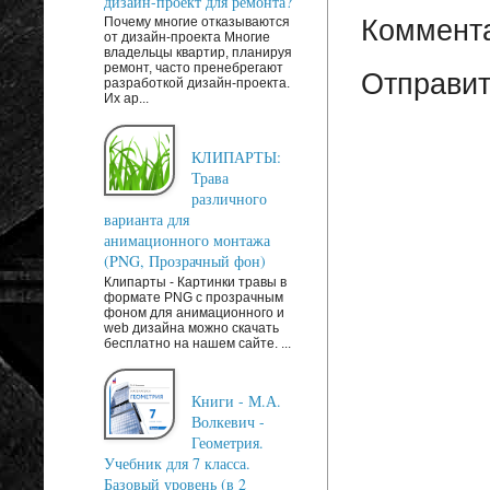
дизайн-проект для ремонта?
Коммента
Почему многие отказываются
от дизайн-проекта Многие
владельцы квартир, планируя
ремонт, часто пренебрегают
Отправит
разработкой дизайн-проекта.
Их ар...
КЛИПАРТЫ:
Трава
различного
варианта для
анимационного монтажа
(PNG, Прозрачный фон)
Клипарты - Картинки травы в
формате PNG с прозрачным
фоном для анимационного и
web дизайна можно скачать
бесплатно на нашем сайте. ...
Книги - М.А.
Волкевич -
Геометрия.
Учебник для 7 класса.
Базовый уровень (в 2