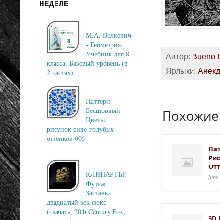
НЕДЕЛЕ
М.А. Волкевич
- Геометрия.
Учебник для 8
Автор:
Bueno 
класса. Базовый уровень (в
Ярлыки:
Анекд
2 частях)
Паттерн
Бесшовный -
Похожие
Цветы,
рисунок сине-голубых
оттенков 006
Пат
Рис
От
КЛИПАРТЫ:
June
Футаж,
Заставка
двадцатый век фокс
(скачать, 20th Century Fox,
3D 