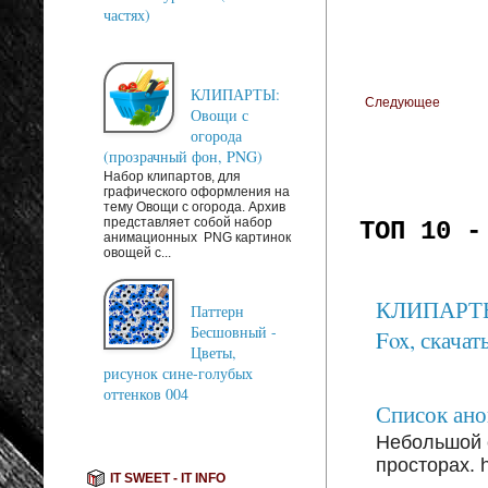
частях)
КЛИПАРТЫ:
Следующее
Овощи с
огорода
(прозрачный фон, PNG)
Набор клипартов, для
графического оформления на
тему Овощи с огорода. Архив
представляет собой набор
ТОП 10 -
анимационных PNG картинок
овощей с...
КЛИПАРТЫ: 
Паттерн
Бесшовный -
Fox, скачать
Цветы,
рисунок сине-голубых
оттенков 004
Список анон
Небольшой 
просторах. ht
IT SWEET - IT INFO