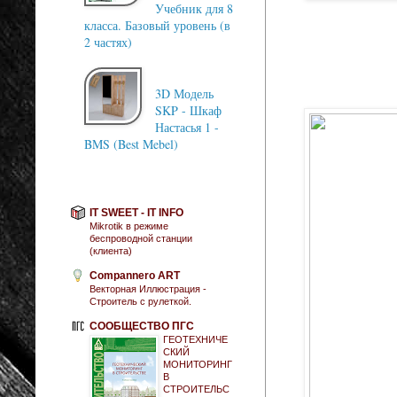
Учебник для 8
класса. Базовый уровень (в
2 частях)
3D Модель
SKP - Шкаф
Настасья 1 -
BMS (Best Mebel)
IT SWEET - IT INFO
Mikrotik в режиме
беспроводной станции
(клиента)
Compannero ART
Векторная Иллюстрация -
Строитель с рулеткой.
СООБЩЕСТВО ПГС
ГЕОТЕХНИЧЕ
СКИЙ
МОНИТОРИНГ
В
СТРОИТЕЛЬС