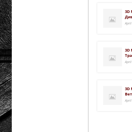
3D 
Ди
Apri
3D 
Тра
Apri
3D 
Вет
Apri