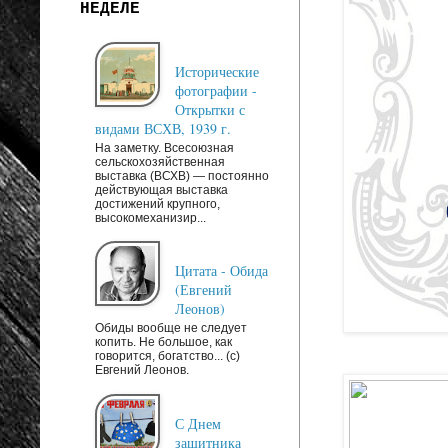
НЕДЕЛЕ
Исторические
фотографии -
Открытки с
видами ВСХВ, 1939 г.
На заметку. Всесоюзная
сельскохозяйственная
выставка (ВСХВ) — постоянно
действующая выставка
достижений крупного,
высокомеханизир...
Цитата - Обида
(Евгений
Леонов)
Обиды вообще не следует
копить. Не большое, как
говорится, богатство... (c)
Евгений Леонов.
С Днем
защитника