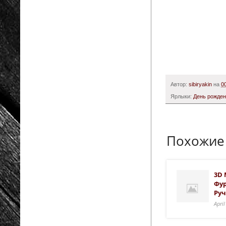
Автор:
sibiryakin
на
0
Ярлыки:
День рожде
Похожие
3D 
Фур
Ру
Apri