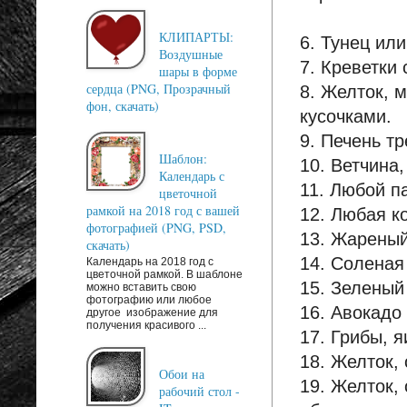
КЛИПАРТЫ:
6. Тунец ил
Воздушные
7. Креветки 
шары в форме
сердца (PNG, Прозрачный
8. Желток, 
фон, скачать)
кусочками.
9. Печень т
Шаблон:
10. Ветчина,
Календарь с
11. Любой п
цветочной
рамкой на 2018 год с вашей
12. Любая к
фотографией (PNG, PSD,
13. Жареный
скачать)
14. Соленая
Календарь на 2018 год с
цветочной рамкой. В шаблоне
15. Зеленый
можно вставить свою
фотографию или любое
16. Авокадо
другое изображение для
получения красивого ...
17. Грибы, 
18. Желток,
Обои на
19. Желток,
рабочий стол -