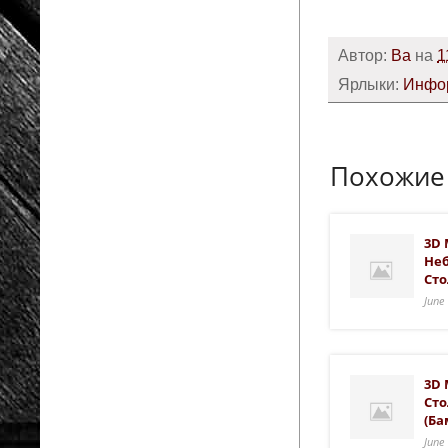
Автор:
Ba
на
1
Ярлыки:
Инфо
Похожие
3D 
Не
Сто
June
3D 
Сто
(ба
June