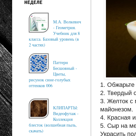
НЕДЕЛЕ
М.А. Волкевич
- Геометрия.
Учебник для 8
класса. Базовый уровень (в
2 частях)
Паттерн
Бесшовный -
Цветы,
рисунок сине-голубых
1. Обжарьте
оттенков 006
2. Твердый 
3. Желток с
КЛИПАРТЫ:
майонезом.
Видеофутаж -
4. Красная и
Коллекция
блесток (волшебная пыль,
5. Сыр на м
скачать)
Украсить по