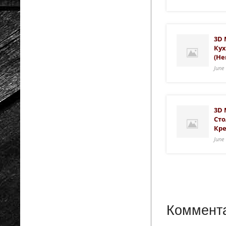
3D 
Кух
(He
June
3D 
Сто
Кр
June
Коммента