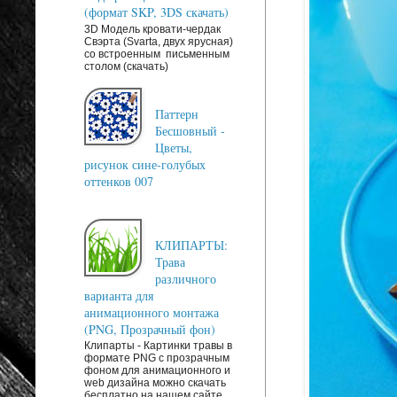
(формат SKP, 3DS скачать)
3D Модель кровати-чердак
Свэрта (Svarta, двух ярусная)
со встроенным письменным
столом (скачать)
Паттерн
Бесшовный -
Цветы,
рисунок сине-голубых
оттенков 007
КЛИПАРТЫ:
Трава
различного
варианта для
анимационного монтажа
(PNG, Прозрачный фон)
Клипарты - Картинки травы в
формате PNG с прозрачным
фоном для анимационного и
web дизайна можно скачать
бесплатно на нашем сайте. ...