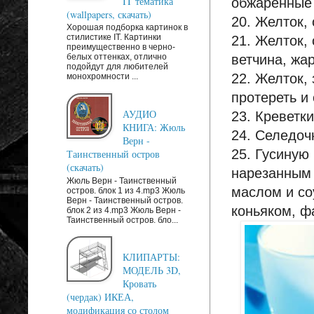
IT тематика
обжаренные 
(wallpapers, скачать)
20. Желток,
Хорошая подборка картинок в
стилистике IT. Картинки
21. Желток,
преимущественно в черно-
ветчина, жа
белых оттенках, отлично
подойдут для любителей
22. Желток,
монохромности ...
протереть и
АУДИО
23. Креветки
КНИГА: Жюль
24. Селедо
Верн -
25. Гусиную
Таинственный остров
(скачать)
нарезанным 
Жюль Верн - Таинственный
маслом и со
остров. блок 1 из 4.mp3 Жюль
Верн - Таинственный остров.
коньяком, ф
блок 2 из 4.mp3 Жюль Верн -
Таинственный остров. бло...
КЛИПАРТЫ:
МОДЕЛЬ 3D,
Кровать
(чердак) ИКЕА,
модификация со столом