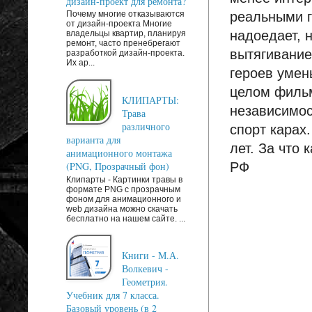
дизайн-проект для ремонта?
реальными г
Почему многие отказываются
от дизайн-проекта Многие
надоедает, 
владельцы квартир, планируя
ремонт, часто пренебрегают
вытягивание
разработкой дизайн-проекта.
Их ар...
героев умен
целом фильм
КЛИПАРТЫ:
независимос
Трава
различного
спорт карах
варианта для
лет. За что
анимационного монтажа
РФ
(PNG, Прозрачный фон)
Клипарты - Картинки травы в
формате PNG с прозрачным
фоном для анимационного и
web дизайна можно скачать
бесплатно на нашем сайте. ...
Книги - М.А.
Волкевич -
Геометрия.
Учебник для 7 класса.
Базовый уровень (в 2