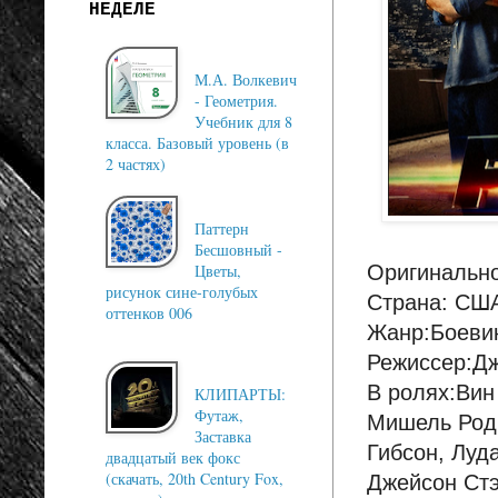
НЕДЕЛЕ
М.А. Волкевич
- Геометрия.
Учебник для 8
класса. Базовый уровень (в
2 частях)
Паттерн
Бесшовный -
Оригинально
Цветы,
рисунок сине-голубых
Страна: СШ
оттенков 006
Жанр:Боевик
Режиссер:Д
В ролях:Вин
КЛИПАРТЫ:
Футаж,
Мишель Родр
Заставка
Гибсон, Луда
двадцатый век фокс
(скачать, 20th Century Fox,
Джейсон Ст