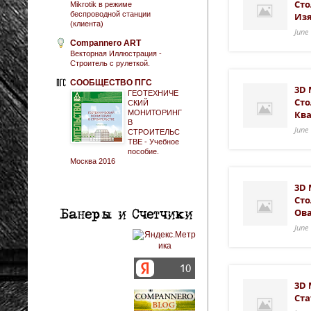
Сто
Mikrotik в режиме
беспроводной станции
Из
(клиента)
June
Compannero ART
Векторная Иллюстрация -
Строитель с рулеткой.
СООБЩЕСТВО ПГС
3D 
ГЕОТЕХНИЧЕ
Ст
СКИЙ
МОНИТОРИНГ
Кв
В
June
СТРОИТЕЛЬС
ТВЕ - Учебное
пособие.
Москва 2016
3D 
Ст
Ов
June
3D 
Ста