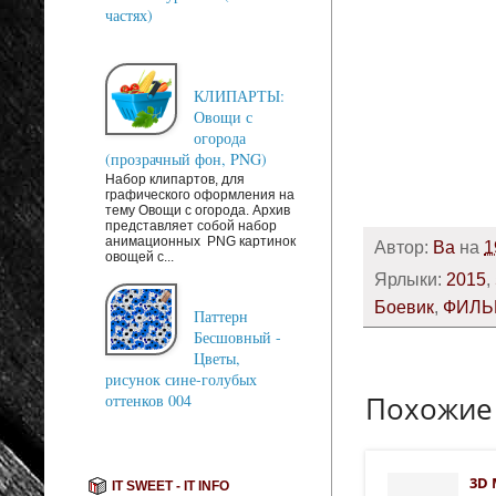
частях)
КЛИПАРТЫ:
Овощи с
огорода
(прозрачный фон, PNG)
Набор клипартов, для
графического оформления на
тему Овощи с огорода. Архив
представляет собой набор
анимационных PNG картинок
Автор:
Ba
на
1
овощей с...
Ярлыки:
2015
,
Боевик
,
ФИЛ
Паттерн
Бесшовный -
Цветы,
рисунок сине-голубых
Похожие
оттенков 004
3D 
IT SWEET - IT INFO