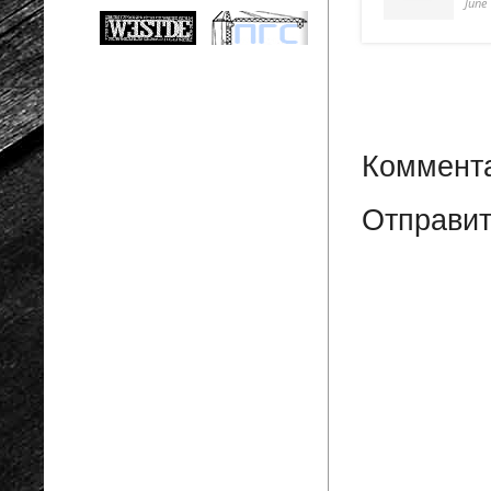
June
Коммента
Отправит