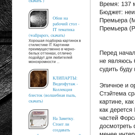
скачать )
Время: 137 
Бюджет: неи
Обои на
Премьера (М
рабочий стол -
Премьера (Р
IT тематика
(wallpapers, скачать)
Хорошая подборка картинок в
стилистике IT. Картинки
преимущественно в черно-
Перед начал
белых оттенках, отлично
подойдут для любителей
не являюсь 
монохромности ...
судить буду 
КЛИПАРТЫ:
Видеофутаж -
Эпичное и о
Коллекция
Стэйтема ср
блесток (волшебная пыль,
скачать)
картине, ка
как дерется
частей Форс
На Заметку.
Стоит ли
досмотреть 
создавать
менее интер