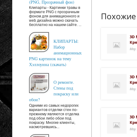
(PNG, Прозрачный фон)
Клипарты - Картинки травы в
формате PNG с прозрачным
Похожие
фоном для анимационного и
web дизайна можно скачать
бесплатно на нашем сайте. ...
3D 
КЛИПАРТЫ:
Кре
Набор
May 
анимационных
PNG картинок на тему
Хэллоуина (скачать)
3D 
О ремонте.
Кре
Стены под
May 
покраску или
обои?
Одними из самых недорогих
вариантов отделки стен по-
прежнему являются отделка
3D 
под обои либо обои под
Кре
покраску. Многие клиенты,
насмотревшись...
May 