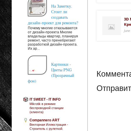
На Заметку.
Стоит ли
создавать
3D 
дизайн-проект для ремонта?
Кре
Почему многие отказываются
June
от дизайн-проекта Многие
владельцы квартир, планируя
ремонт, часто пренебрегают
разработкой дизайн-проекта.
Их ар...
Картинки -
Цветы PNG
Коммента
(Прозрачный
фон)
Отправит
IT SWEET - IT INFO
Mikrotik в режиме
беспроводной станции
(клиента)
Compannero ART
Векторная Иллюстрация -
Строитель с рулеткой.