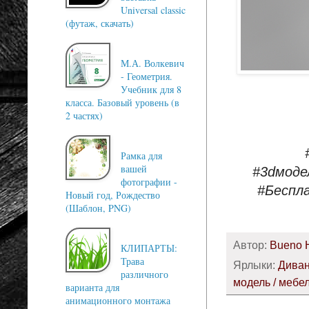
Universal classic
(футаж, скачать)
М.А. Волкевич
- Геометрия.
Учебник для 8
класса. Базовый уровень (в
2 частях)
Рамка для
вашей
#3dмоде
фотографии -
#Беспл
Новый год, Рождество
(Шаблон, PNG)
Автор:
Bueno 
КЛИПАРТЫ:
Трава
Ярлыки:
Дива
различного
модель / мебе
варианта для
анимационного монтажа