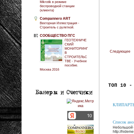
Mikrotik в режиме
беспроводной станции
(клиента)
Compannero ART
Векторная Иллюстрация -
Строитель с рулеткой.
СООБЩЕСТВО ПГС
ГЕОТЕХНИЧЕ
СКИЙ
МОНИТОРИНГ
Следующее
В
СТРОИТЕЛЬС
ТВЕ - Учебное
пособие.
Москва 2016
ТОП 10 -
КЛИПАРТЫ: 
Список анон
Небольшой с
http://hideme.