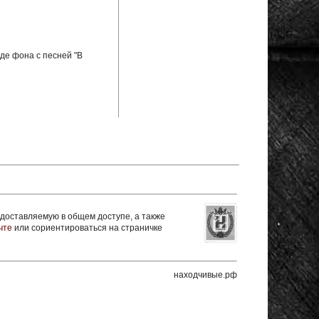
де фона с песней "В
оставляемую в общем доступе, а также
чте
или сориентироваться на страничке
находчивые.рф