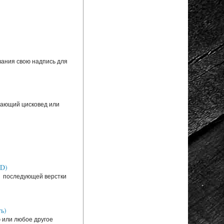
вания свою надпись для
инающий цисковед или
SD)
ля последующей верстки
ь)
ю или любое другое