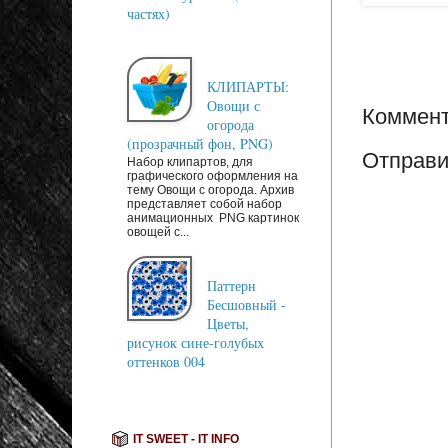
частях)
КЛИПАРТЫ:
Овощи с
Коммент
огорода
(прозрачный фон, PNG)
Отправи
Набор клипартов, для
графического оформления на
тему Овощи с огорода. Архив
представляет собой набор
анимационных PNG картинок
овощей с...
Паттерн
Бесшовный -
Цветы,
рисунок сине-голубых
оттенков 004
IT SWEET - IT INFO