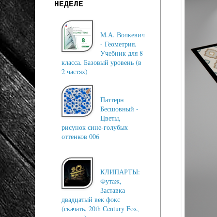
НЕДЕЛЕ
М.А. Волкевич
- Геометрия.
Учебник для 8
класса. Базовый уровень (в
2 частях)
Паттерн
Бесшовный -
Цветы,
рисунок сине-голубых
оттенков 006
КЛИПАРТЫ:
Футаж,
Заставка
двадцатый век фокс
(скачать, 20th Century Fox,