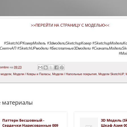
>>ПЕРЕЙТИ НА СТРАНИЦУ С МОДЕЛЬЮ<<
#SketchUPКоверМодель #3dмоделиSketchupКовер #SketchupМоделиК
СкетчАП #SketchUPмодели #Бесплатные3Dмодели #СкачатьМоделиSke
#Мо
Hombre
на
09:23
,
модели
,
Модели / Ковры и Паласы
,
Модели / Напольные покрытия
,
Модели SketchUP
,
 материалы
Паттерн Бесшовный -
3D Модель (Sk
Сердечки Нарисованные 009
Шкаф Азия 00