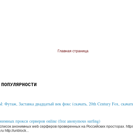
Главная страница
 ПОПУЛЯРНОСТИ
Футаж, Заставка двадцатый век фокс (скачать, 20th Century Fox, скачать
имных прокси серверов online (free anonymous surfing)
писок анонимных web серферов проверенных на Российских просторах. https
ru http://unblock...