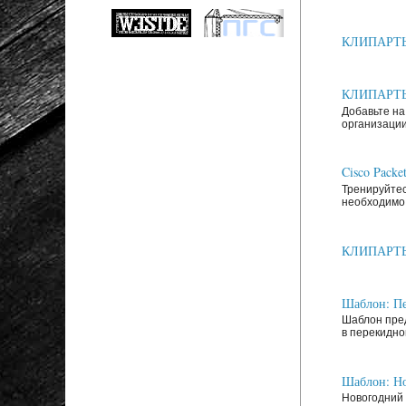
КЛИПАРТЫ: 
КЛИПАРТЫ: 
Добавьте на
организации
Cisco Packe
Тренируйтес
необходимо 
КЛИПАРТЫ: З
Шаблон: Пе
Шаблон пред
в перекидно
Шаблон: Но
Новогодний 