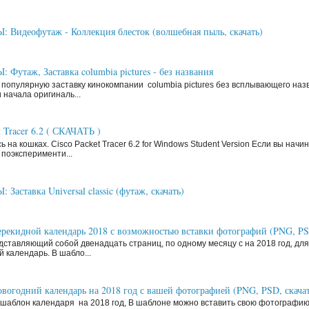
Видеофутаж - Коллекция блесток (волшебная пыль, скачать)
Футаж, Заставка columbia pictures - без названия
 популярную заставку кинокомпании columbia pictures без всплывающего наз
 начала оригиналь...
t Tracer 6.2 ( СКАЧАТЬ )
ь на кошках. Cisco Packet Tracer 6.2 for Windows Student Version Если вы нач
поэксперименти...
аставка Universal classic (футаж, скачать)
рекидной календарь 2018 с возможностью вставки фотографий (PNG, P
ставляющий собой двенадцать страниц, по одному месяцу с на 2018 год, д
й календарь. В шабло...
вогодний календарь на 2018 год с вашей фотографией (PNG, PSD, скачат
шаблон календаря на 2018 год, В шаблоне можно вставить свою фотографи