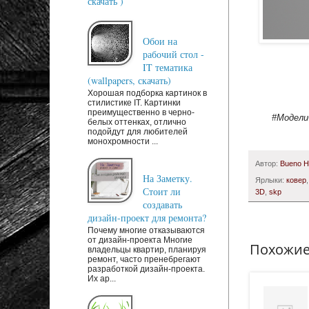
скачать )
Обои на
рабочий стол -
IT тематика
(wallpapers, скачать)
Хорошая подборка картинок в
стилистике IT. Картинки
преимущественно в черно-
#Модели
белых оттенках, отлично
подойдут для любителей
монохромности ...
Автор:
Bueno 
На Заметку.
Ярлыки:
ковер
Стоит ли
3D
,
skp
создавать
дизайн-проект для ремонта?
Почему многие отказываются
от дизайн-проекта Многие
Похожие
владельцы квартир, планируя
ремонт, часто пренебрегают
разработкой дизайн-проекта.
Их ар...