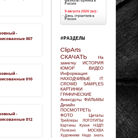
шовный -
#РАЗДЕЛЫ
рисованные 007
ClipArts
СКАЧАТЬ
На
заметку
ИСТОРИЯ
ЮМОР
ВИДЕО
шовный -
Информация
НАХОДЧИВЫЕ
IT
рисованные 010
CROWD
SAMPLES
КАРТИНКИ
ГРАФИЧЕСКИЕ
Анектдоты
ФИЛЬМЫ
Дизайн
ПОСМОТРЕТЬ
шовный -
ФОТО
Цитаты
рисованные 012
Трейлеры
ЛОГОТИПЫ
Картины
Кухня
НЗДП
Полезно
МОСКВА
Художники
Надо знать