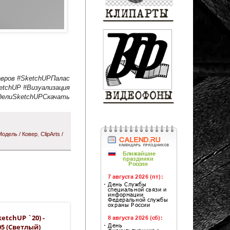
овров #SketchUPПалас
tchUP #Визуализация
делиSketchUPСкачать
Модель / Ковер
,
ClipArts /
etchUP `20) -
5 (светлый)