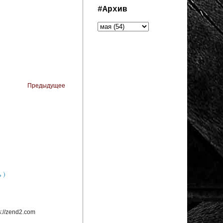
#Архив
Предыдущее
 )
://zend2.com