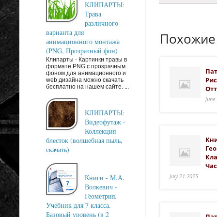
КЛИПАРТЫ:
Трава
различного
варианта для
Похожие
анимационного монтажа
(PNG, Прозрачный фон)
Клипарты - Картинки травы в
формате PNG с прозрачным
Пат
фоном для анимационного и
Рис
web дизайна можно скачать
бесплатно на нашем сайте. ...
Отт
June
КЛИПАРТЫ:
Видеофутаж -
Коллекция
Кни
блесток (волшебная пыль,
Гео
скачать)
Кла
Час
July 21 2025
Книги - М.А.
Волкевич -
Геометрия.
Учебник для 7 класса.
Базовый уровень (в 2
Пат