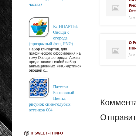
частях)
Рис
Отт
June
КЛИПАРТЫ:
Овощи с
огорода
О Р
(прозрачный фон, PNG)
Пок
Набор клипартов, для
графического оформления на
June
тему Овощи с огорода. Архив
представляет собой набор
анимационных PNG картинок
овощей с...
Паттерн
Бесшовный -
Цветы,
Коммента
рисунок сине-голубых
оттенков 004
Отправит
IT SWEET - IT INFO