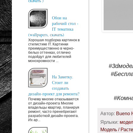
скачать )
Обои на
рабочий стол -
IT тематика
(wallpapers, скачать)
Хорошая подборка картинок в
стилистике IT. Картинки
преимущественно в черно-
белых оттенках, отлично
подойдут для любителей
монохромности ...
#3dмоде
#Беспл
На Заметку.
Стоит ли
создавать
дизайн-проект для ремонта?
#Комн
Почему многие отказываются
от дизайн-проекта Многие
владельцы квартир, планируя
ремонт, часто пренебрегают
Автор:
Bueno 
разработкой дизайн-проекта.
Их ар...
Ярлыки:
моде
Модель / Раст