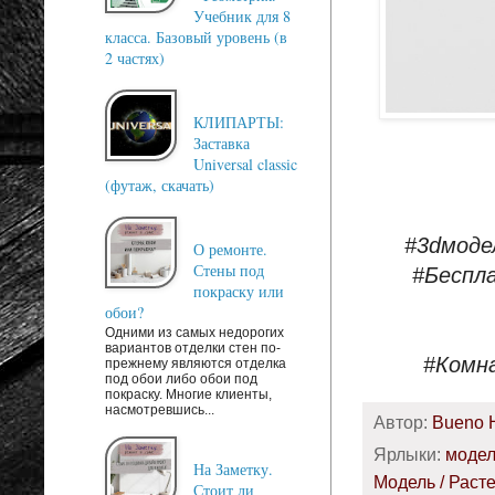
Учебник для 8
класса. Базовый уровень (в
2 частях)
КЛИПАРТЫ:
Заставка
Universal classic
(футаж, скачать)
#3dмоде
О ремонте.
Стены под
#Беспл
покраску или
обои?
Одними из самых недорогих
вариантов отделки стен по-
#Комн
прежнему являются отделка
под обои либо обои под
покраску. Многие клиенты,
насмотревшись...
Автор:
Bueno 
Ярлыки:
моде
На Заметку.
Модель / Раст
Стоит ли