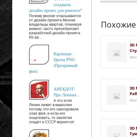
создавать
дизайн-проект для ремонта?
Почему многие отказываются
от дизайн-проекта Многие
Похожие
владельцы квартир, планируя
ремонт, часто пренебрегают
разработкой дизайн-проекта.
Их ар...
3D 
Сту
Картинки -
Marc
Цветы PNG
(Прозрачный
фон)
3D 
АНЕКДОТ:
Раб
Про Ленина...
Marc
А что если
Ленин лежит в мавзолее
потому, что его заколдовала
злая фея, и если его
поцеловать, то заклятие
спадет и СССР вернется!
3D 
Ту