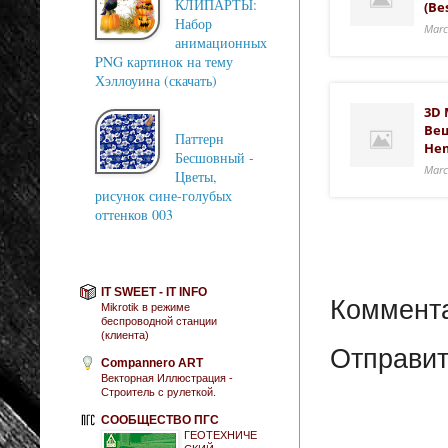
КЛИПАРТЫ:
(Be
Набор
Marc
анимационных
PNG картинок на тему
Хэллоуина (скачать)
3D 
Веш
Паттерн
He
Бесшовный -
Marc
Цветы,
рисунок сине-голубых
оттенков 003
IT SWEET - IT INFO
Коммента
Mikrotik в режиме
беспроводной станции
(клиента)
Отправит
Compannero ART
Векторная Иллюстрация -
Строитель с рулеткой.
СООБЩЕСТВО ПГС
ГЕОТЕХНИЧЕ