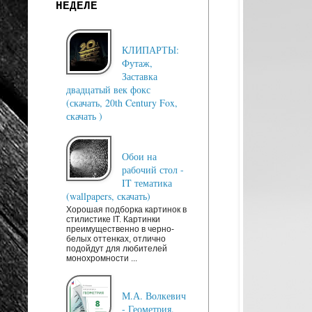
НЕДЕЛЕ
КЛИПАРТЫ:
Футаж,
Заставка
двадцатый век фокс
(скачать, 20th Century Fox,
скачать )
Обои на
рабочий стол -
IT тематика
(wallpapers, скачать)
Хорошая подборка картинок в
стилистике IT. Картинки
преимущественно в черно-
белых оттенках, отлично
подойдут для любителей
монохромности ...
М.А. Волкевич
- Геометрия.