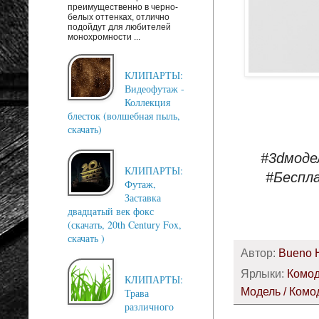
преимущественно в черно-
белых оттенках, отлично
подойдут для любителей
монохромности ...
КЛИПАРТЫ:
Видеофутаж -
Коллекция
блесток (волшебная пыль,
скачать)
#3dмоде
КЛИПАРТЫ:
#Беспл
Футаж,
Заставка
двадцатый век фокс
(скачать, 20th Century Fox,
скачать )
Автор:
Bueno 
Ярлыки:
Комо
КЛИПАРТЫ:
Модель / Комо
Трава
различного