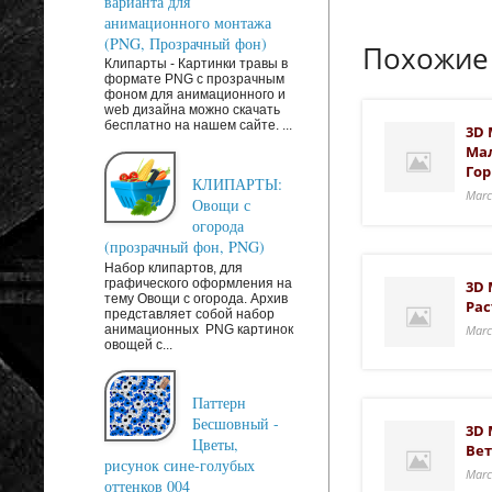
варианта для
анимационного монтажа
(PNG, Прозрачный фон)
Похожие
Клипарты - Картинки травы в
формате PNG с прозрачным
фоном для анимационного и
web дизайна можно скачать
бесплатно на нашем сайте. ...
3D 
Мал
Го
КЛИПАРТЫ:
Marc
Овощи с
огорода
(прозрачный фон, PNG)
Набор клипартов, для
графического оформления на
3D 
тему Овощи с огорода. Архив
Рас
представляет собой набор
анимационных PNG картинок
Marc
овощей с...
Паттерн
Бесшовный -
3D 
Цветы,
Вет
рисунок сине-голубых
Marc
оттенков 004