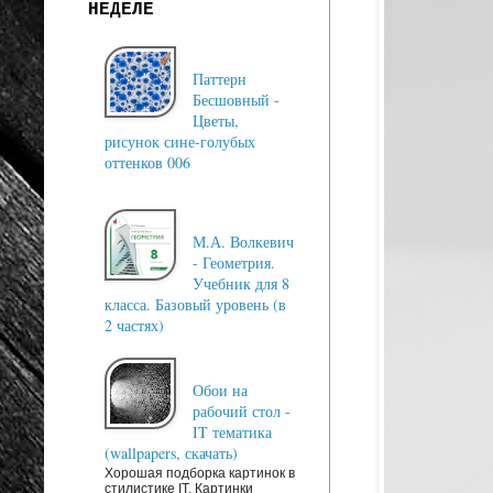
НЕДЕЛЕ
Паттерн
Бесшовный -
Цветы,
рисунок сине-голубых
оттенков 006
М.А. Волкевич
- Геометрия.
Учебник для 8
класса. Базовый уровень (в
2 частях)
Обои на
рабочий стол -
IT тематика
(wallpapers, скачать)
Хорошая подборка картинок в
стилистике IT. Картинки