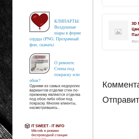
КЛИПАРТЫ:
3D 
Воздушные
Цве
шары в форме
Па
сердца (PNG, Прозрачный
Marc
фон, скачать)
О ремонте.
Стены под
покраску или
обои?
Коммента
Одними из самых недорогих
вариантов отделки стен по-
прежнему являются отделка
Отправит
под обои либо обои под
покраску. Многие клиенты,
насмотревшись...
IT SWEET - IT INFO
Mikrotik в режиме
беспроводной станции