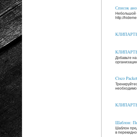
Список анон
Небольшой с
http://hideme.
КЛИПАРТЫ: 
КЛИПАРТЫ: 
Добавьте на
организации
Cisco Packe
Тренируйтес
необходимо 
КЛИПАРТЫ: З
Шаблон: Пе
Шаблон пред
в перекидно