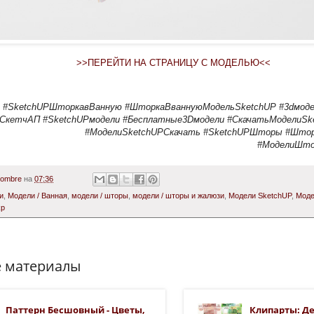
>>ПЕРЕЙТИ НА СТРАНИЦУ С МОДЕЛЬЮ<<
#SketchUPШторкавВанную #ШторкаВваннуюМодельSketchUP #3dмодел
СкетчАП #SketchUPмодели #Бесплатные3Dмодели #СкачатьМоделиSke
#МоделиSketchUPСкачать #SketchUPШторы #Што
#МоделиШто
Hombre
на
07:36
и
,
Модели / Ванная
,
модели / шторы
,
модели / шторы и жалюзи
,
Модели SketchUP
,
Моде
kp
 материалы
Паттерн Бесшовный - Цветы,
Клипарты: Д