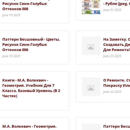
Рисунок Сине-Голубых
- Рубли (jpeg,
Оттенков 008
June 01 2025
June 19 2025
Паттерн Бесшовный - Цветы,
На Заметку. 
Рисунок Сине-Голубых
Создавать Д
Оттенков 006
Для Ремонта
June 19 2025
June 23 2025
Книги - М.А. Волкевич -
О Ремонте. С
Геометрия. Учебник Для 7
Покраску Ил
Класса. Базовый Уровень (в 2
June 22 2025
Частях)
М.А. Волкевич - Геометрия.
Паттерн Бес