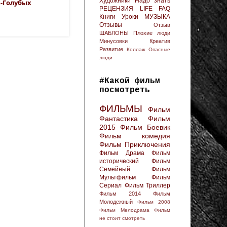
Художники
Надо знать
е-Голубых
РЕЦЕНЗИЯ
LIFE FAQ
Книги
Уроки
МУЗЫКА
Отзывы
Отзыв
ШАБЛОНЫ
Плохие люди
Минусовки
Креатив
Развитие
Коллаж
Опасные
люди
#Какой фильм
посмотреть
ФИЛЬМЫ
Фильм
Фантастика
Фильм
2015
Фильм Боевик
Фильм комедия
Фильм Приключения
Фильм Драма
Фильм
исторический
Фильм
Семейный
Фильм
Мультфильм
Фильм
Сериал
Фильм Триллер
Фильм 2014
Фильм
Молодежный
Фильм 2008
Фильм Мелодрама
Фильм
не стоит смотреть