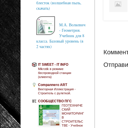
блесток (волшебная пыль,
скачать)
М.А. Волкевич
- Геометрия.
Учебник для 8
класса. Базовый уровень (в
2 частях)
Коммент
Отправи
IT SWEET - IT INFO
Mikrotik в режиме
беспроводной станции
(клиента)
Compannero ART
Векторная Иллюстрация -
Строитель с рулеткой.
СООБЩЕСТВО ПГС
ГЕОТЕХНИЧЕ
СКИЙ
МОНИТОРИНГ
В
СТРОИТЕЛЬС
ТВЕ - Учебное