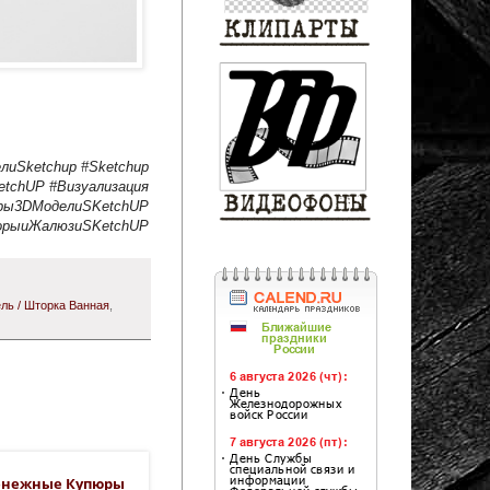
иSketchup #Sketchup
tchUP #Визуализация
ры3DМоделиSKetchUP
рыиЖалюзиSKetchUP
ль / Шторка Ванная
,
енежные Купюры