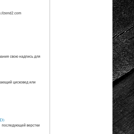
://zend2.com
вания свою надпись для
инающий цисковед или
SD)
ля последующей верстки