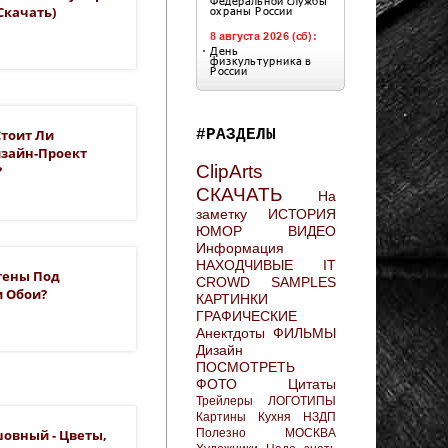
 Скачать)
#РАЗДЕЛЫ
Стоит Ли
изайн-Проект
ClipArts
?
СКАЧАТЬ
На
заметку
ИСТОРИЯ
ЮМОР
ВИДЕО
Информация
НАХОДЧИВЫЕ
IT
тены Под
CROWD
SAMPLES
и Обои?
КАРТИНКИ
ГРАФИЧЕСКИЕ
Анектдоты
ФИЛЬМЫ
Дизайн
ПОСМОТРЕТЬ
ФОТО
Цитаты
Трейлеры
ЛОГОТИПЫ
Картины
Кухня
НЗДП
Полезно
МОСКВА
шовный - Цветы,