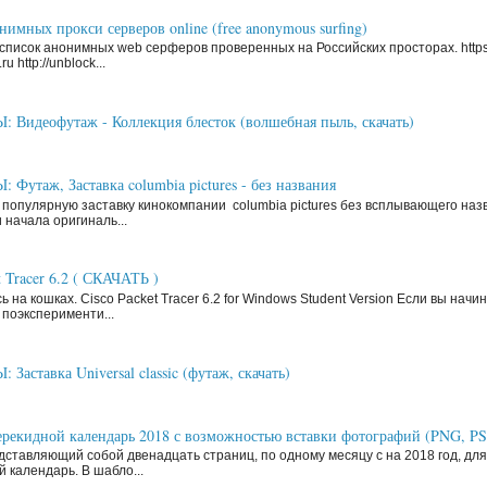
имных прокси серверов online (free anonymous surfing)
писок анонимных web серферов проверенных на Российских просторах. https
ru http://unblock...
Видеофутаж - Коллекция блесток (волшебная пыль, скачать)
Футаж, Заставка columbia pictures - без названия
 популярную заставку кинокомпании columbia pictures без всплывающего наз
 начала оригиналь...
t Tracer 6.2 ( СКАЧАТЬ )
ь на кошках. Cisco Packet Tracer 6.2 for Windows Student Version Если вы нач
поэксперименти...
аставка Universal classic (футаж, скачать)
рекидной календарь 2018 с возможностью вставки фотографий (PNG, P
ставляющий собой двенадцать страниц, по одному месяцу с на 2018 год, д
й календарь. В шабло...