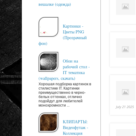
вешалке (одежда)
Картинки -
Цветы PNG
(Прозрачный
фон)
Обои на
рабочий стол -
IT тематика
(wallpapers, скачать)
Хорошая подборка картинок в
стилистике IT. Картинки
преимущественно в черно-
белых оттенках, отлично
подойдут для любителей
монохромности ...
July 21 2025
КЛИПАРТЫ:
Видеофутаж -
Коллекция