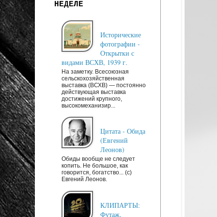
НЕДЕЛЕ
Исторические
фотографии -
Открытки с
видами ВСХВ, 1939 г.
На заметку. Всесоюзная
сельскохозяйственная
выставка (ВСХВ) — постоянно
действующая выставка
достижений крупного,
высокомеханизир...
Цитата - Обида
(Евгений
Леонов)
Обиды вообще не следует
копить. Не большое, как
говорится, богатство... (c)
Евгений Леонов.
КЛИПАРТЫ:
Футаж,