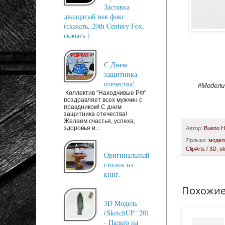
Заставка
двадцатый век фокс
(скачать, 20th Century Fox,
скачать )
С Днем
защитника
отечества!
#Модели
Коллектив "Находчивые РФ"
поздравляет всех мужчин с
праздником! С днем
защитника отечества!
Желаем счастья, успеха,
здоровья и...
Автор:
Bueno 
Ярлыки:
модел
ClipArts / 3D
,
s
Оригинальный
столик из
книг.
Похожие
3D Модель
(SketchUP `20)
- Пальто на