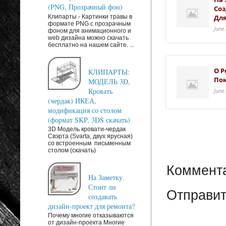
(PNG, Прозрачный фон)
Соз
Клипарты - Картинки травы в
Для
формате PNG с прозрачным
June
фоном для анимационного и
web дизайна можно скачать
бесплатно на нашем сайте. ...
О Р
КЛИПАРТЫ:
Пок
МОДЕЛЬ 3D,
Кровать
June
(чердак) ИКЕА,
модификация со столом
(формат SKP, 3DS скачать)
3D Модель кровати-чердак
Свэрта (Svarta, двух ярусная)
со встроенным письменным
столом (скачать)
Коммента
На Заметку.
Стоит ли
Отправит
создавать
дизайн-проект для ремонта?
Почему многие отказываются
от дизайн-проекта Многие