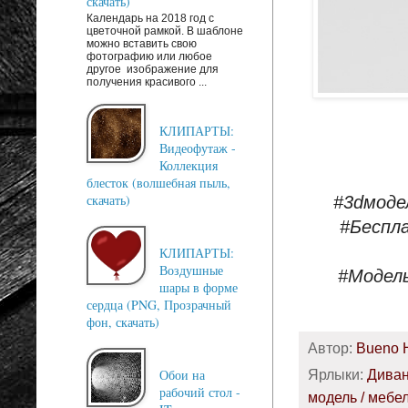
скачать)
Календарь на 2018 год с
цветочной рамкой. В шаблоне
можно вставить свою
фотографию или любое
другое изображение для
получения красивого ...
КЛИПАРТЫ:
Видеофутаж -
Коллекция
блесток (волшебная пыль,
скачать)
#3dмоде
#Беспл
КЛИПАРТЫ:
Воздушные
#Модел
шары в форме
сердца (PNG, Прозрачный
фон, скачать)
Автор:
Bueno 
Ярлыки:
Дива
Обои на
рабочий стол -
модель / мебе