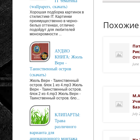
IT тематика
(wallpapers, скачать)
Хорошая подборка картинок в
стилистике IT. Картинки
преимущественно в черно-
Похожие
белых оттенках, отлично
подойдут для любителей
монохромности ...
Пат
АУДИО
Рис
КНИГА: Жюль
Отт
Верн -
June
Таинственный остров
(скачать)
Жюль Верн - Таинственный
остров. блок 1 из 4.mp3 Жюль
Верн - Таинственный остров.
блок 2 из 4.mp3 Жюль Верн -
М.А
Таинственный остров. бло...
Уче
Баз
July
КЛИПАРТЫ:
Трава
различного
варианта для
анимационного монтажа
На 