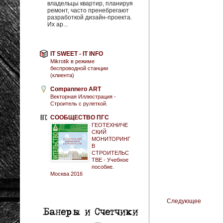
владельцы квартир, планируя
ремонт, часто пренебрегают
разработкой дизайн-проекта.
Их ар...
IT SWEET - IT INFO
Mikrotik в режиме
беспроводной станции
(клиента)
Compannero ART
Векторная Иллюстрация -
Строитель с рулеткой.
СООБЩЕСТВО ПГС
ГЕОТЕХНИЧЕ
СКИЙ
МОНИТОРИНГ
В
СТРОИТЕЛЬС
ТВЕ - Учебное
пособие.
Москва 2016
Следующее