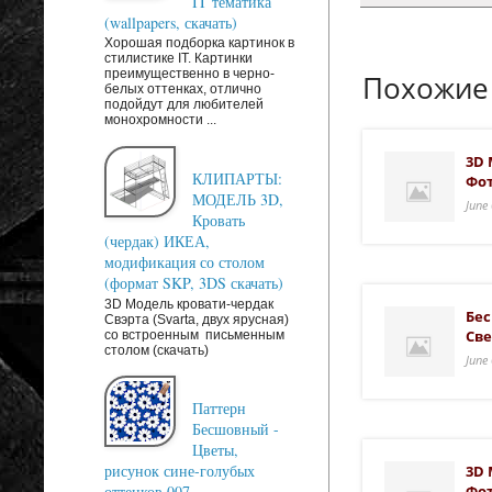
IT тематика
(wallpapers, скачать)
Хорошая подборка картинок в
стилистике IT. Картинки
преимущественно в черно-
Похожие
белых оттенках, отлично
подойдут для любителей
монохромности ...
3D 
КЛИПАРТЫ:
Фот
МОДЕЛЬ 3D,
June
Кровать
(чердак) ИКЕА,
модификация со столом
(формат SKP, 3DS скачать)
3D Модель кровати-чердак
Бес
Свэрта (Svarta, двух ярусная)
Све
со встроенным письменным
столом (скачать)
June
Паттерн
Бесшовный -
Цветы,
рисунок сине-голубых
3D 
Фот
оттенков 007