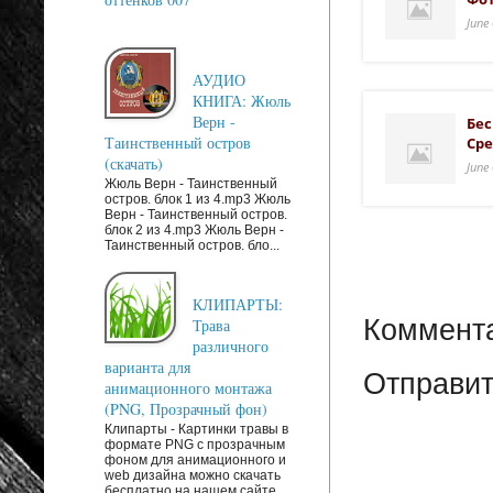
June
АУДИО
КНИГА: Жюль
Верн -
Бес
Таинственный остров
Сре
(скачать)
June
Жюль Верн - Таинственный
остров. блок 1 из 4.mp3 Жюль
Верн - Таинственный остров.
блок 2 из 4.mp3 Жюль Верн -
Таинственный остров. бло...
КЛИПАРТЫ:
Коммента
Трава
различного
варианта для
Отправит
анимационного монтажа
(PNG, Прозрачный фон)
Клипарты - Картинки травы в
формате PNG с прозрачным
фоном для анимационного и
web дизайна можно скачать
бесплатно на нашем сайте. ...