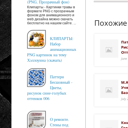
(PNG, Прозрачный фон)
Клипарты - Картинки травы в
формате PNG с прозрачным
фоном для анимационного и
web дизайна можно скачать
Похожие
бесплатно на нашем сайте. ...
КЛИПАРТЫ:
Пат
Набор
Рис
анимационных
Отт
PNG картинок на тему
June
Хэллоуина (скачать)
Паттерн
Бесшовный -
М.А
Уче
Цветы,
Баз
рисунок сине-голубых
оттенков 006
July
О ремонте.
Кни
Стены под
Гео