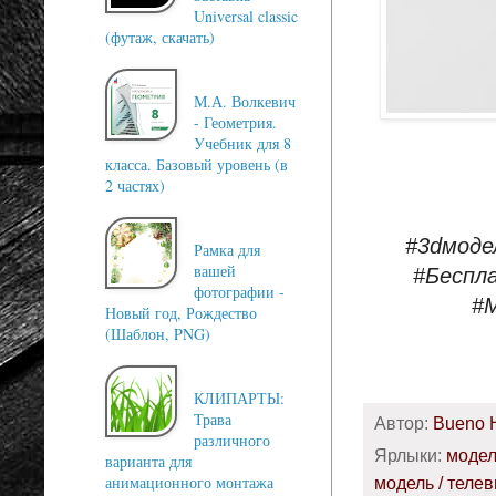
Universal classic
(футаж, скачать)
М.А. Волкевич
- Геометрия.
Учебник для 8
класса. Базовый уровень (в
2 частях)
#3dмоде
Рамка для
вашей
#Беспл
фотографии -
#
Новый год, Рождество
(Шаблон, PNG)
КЛИПАРТЫ:
Трава
Автор:
Bueno 
различного
Ярлыки:
моде
варианта для
анимационного монтажа
модель / теле