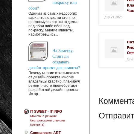
покраску или
Кла
обои?
Час
Одними из самых недорогих
July 21 2025
вариантов отделки стен по-
прежнему являются отделка
под обои либо обои под
покраску. Многие клиенты,
насмотревшись...
Пат
Рис
На Заметку.
Отт
Стоит ли
June
создавать
дизайн-проект для ремонта?
Почему многие отказываются
от дизайн-проекта Многие
владельцы квартир, планируя
ремонт, часто пренебрегают
разработкой дизайн-проекта.
Их ар...
Коммента
IT SWEET - IT INFO
Отправит
Mikrotik в режиме
беспроводной станции
(клиента)
Compannero ART