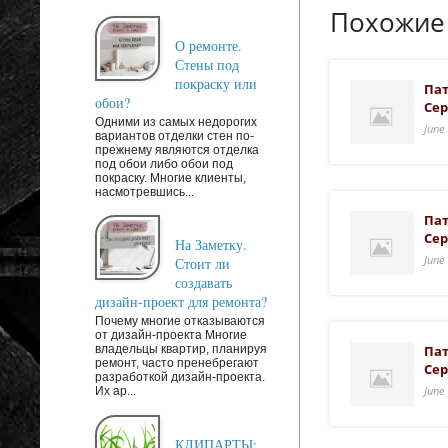
Похожие
О ремонте.
Стены под
покраску или
Пат
обои?
Сер
Одними из самых недорогих
June
вариантов отделки стен по-
прежнему являются отделка
под обои либо обои под
покраску. Многие клиенты,
насмотревшись...
Пат
Сер
На Заметку.
June
Стоит ли
создавать
дизайн-проект для ремонта?
Почему многие отказываются
от дизайн-проекта Многие
владельцы квартир, планируя
Пат
ремонт, часто пренебрегают
Сер
разработкой дизайн-проекта.
June
Их ар...
КЛИПАРТЫ: