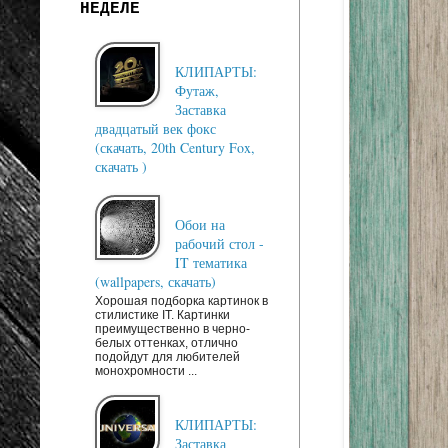
НЕДЕЛЕ
КЛИПАРТЫ:
Футаж,
Заставка
двадцатый век фокс
(скачать, 20th Century Fox,
скачать )
Обои на
рабочий стол -
IT тематика
(wallpapers, скачать)
Хорошая подборка картинок в
стилистике IT. Картинки
преимущественно в черно-
белых оттенках, отлично
подойдут для любителей
монохромности ...
КЛИПАРТЫ:
Заставка