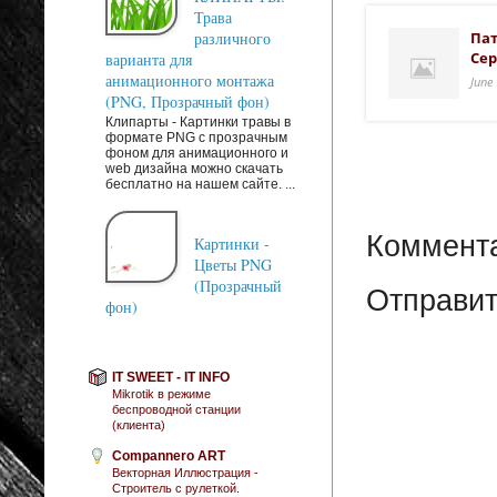
Трава
различного
Пат
Сер
варианта для
анимационного монтажа
June
(PNG, Прозрачный фон)
Клипарты - Картинки травы в
формате PNG с прозрачным
фоном для анимационного и
web дизайна можно скачать
бесплатно на нашем сайте. ...
Коммента
Картинки -
Цветы PNG
(Прозрачный
Отправит
фон)
IT SWEET - IT INFO
Mikrotik в режиме
беспроводной станции
(клиента)
Compannero ART
Векторная Иллюстрация -
Строитель с рулеткой.