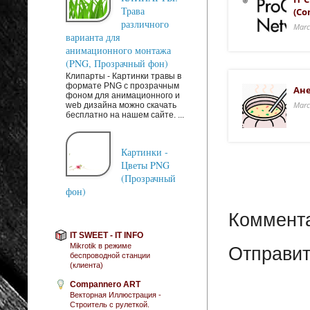
Трава
(co
различного
Marc
варианта для
анимационного монтажа
(PNG, Прозрачный фон)
Клипарты - Картинки травы в
формате PNG с прозрачным
Ане
фоном для анимационного и
Marc
web дизайна можно скачать
бесплатно на нашем сайте. ...
Картинки -
Цветы PNG
(Прозрачный
фон)
Коммента
IT SWEET - IT INFO
Mikrotik в режиме
Отправит
беспроводной станции
(клиента)
Compannero ART
Векторная Иллюстрация -
Строитель с рулеткой.