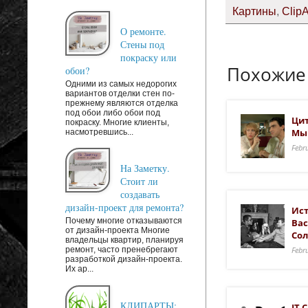
Картины
,
ClipA
О ремонте.
Стены под
покраску или
Похожие
обои?
Одними из самых недорогих
вариантов отделки стен по-
прежнему являются отделка
под обои либо обои под
Цит
покраску. Многие клиенты,
Мы
насмотревшись...
Febr
На Заметку.
Стоит ли
создавать
дизайн-проект для ремонта?
Ист
Почему многие отказываются
Вас
от дизайн-проекта Многие
Со
владельцы квартир, планируя
Febr
ремонт, часто пренебрегают
разработкой дизайн-проекта.
Их ар...
КЛИПАРТЫ:
IT 