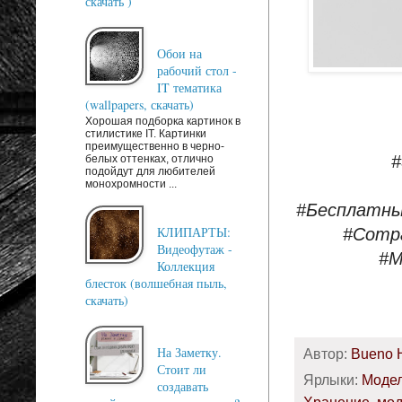
скачать )
Обои на
рабочий стол -
IT тематика
(wallpapers, скачать)
Хорошая подборка картинок в
стилистике IT. Картинки
преимущественно в черно-
#
белых оттенках, отлично
подойдут для любителей
монохромности ...
#Бесплатны
КЛИПАРТЫ:
#Comp
Видеофутаж -
#М
Коллекция
блесток (волшебная пыль,
скачать)
На Заметку.
Автор:
Bueno 
Стоит ли
Ярлыки:
Модел
создавать