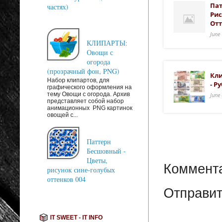
Пат
частях)
Рис
Отт
June
КЛИПАРТЫ:
Овощи с
огорода
(прозрачный фон, PNG)
Кл
Набор клипартов, для
- Р
графического оформления на
тему Овощи с огорода. Архив
June
представляет собой набор
анимационных PNG картинок
овощей с...
Паттерн
Бесшовный -
Цветы,
Коммента
рисунок сине-голубых
оттенков 004
Отправит
IT SWEET - IT INFO