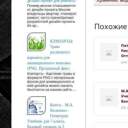
Хранение
,
мод
дизайн-проект для ремонта?
Почему многие отказываются
от дизайн-проекта Многие
владельцы квартир, планируя
ремонт, часто пренебрегают
разработкой дизайн-проекта.
Похожие
Их ар...
КЛИПАРТЫ:
Пат
Трава
Рис
различного
Отт
варианта для
June
анимационного монтажа
(PNG, Прозрачный фон)
Клипарты - Картинки травы в
формате PNG с прозрачным
фоном для анимационного и
web дизайна можно скачать
бесплатно на нашем сайте. ...
М.А
Уче
Баз
Книги - М.А.
July
Волкевич -
Геометрия.
Учебник для 7 класса.
Базовый уровень (в 2