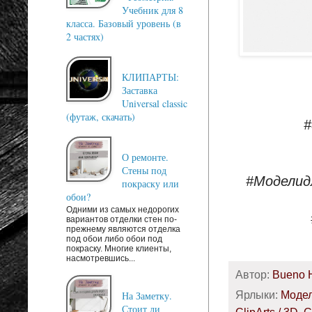
Учебник для 8
класса. Базовый уровень (в
2 частях)
КЛИПАРТЫ:
Заставка
Universal classic
(футаж, скачать)
#
О ремонте.
Стены под
#Моделид
покраску или
обои?
Одними из самых недорогих
вариантов отделки стен по-
прежнему являются отделка
под обои либо обои под
покраску. Многие клиенты,
насмотревшись...
Автор:
Bueno 
Ярлыки:
Модел
На Заметку.
Стоит ли
ClipArts / 3D
,
C