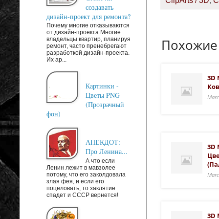
создавать
дизайн-проект для ремонта?
Почему многие отказываются
от дизайн-проекта Многие
владельцы квартир, планируя
Похожие
ремонт, часто пренебрегают
разработкой дизайн-проекта.
Их ар...
3D 
Картинки -
Ко
Цветы PNG
Marc
(Прозрачный
фон)
АНЕКДОТ:
3D 
Про Ленина...
Цв
А что если
(па
Ленин лежит в мавзолее
потому, что его заколдовала
Marc
злая фея, и если его
поцеловать, то заклятие
спадет и СССР вернется!
3D 