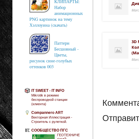
КЛИПАРТЫ:
Див
Набор
Marc
анимационных
PNG картинок на тему
Хэллоуина (скачать)
3D 
Паттерн
Кол
Бесшовный -
(Ma
Цветы,
Marc
рисунок сине-голубых
оттенков 003
IT SWEET - IT INFO
Mikrotik в режиме
беспроводной станции
Коммента
(клиента)
Compannero ART
Отправит
Векторная Иллюстрация -
Строитель с рулеткой.
СООБЩЕСТВО ПГС
ГЕОТЕХНИЧЕ