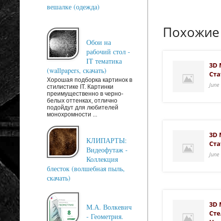
вешалке (одежда)
Похожие
Обои на
рабочий стол -
IT тематика
3D 
(wallpapers, скачать)
Ста
Хорошая подборка картинок в
June
стилистике IT. Картинки
преимущественно в черно-
белых оттенках, отлично
подойдут для любителей
монохромности ...
3D 
КЛИПАРТЫ:
Ста
Видеофутаж -
June
Коллекция
блесток (волшебная пыль,
скачать)
3D 
М.А. Волкевич
Сте
- Геометрия.