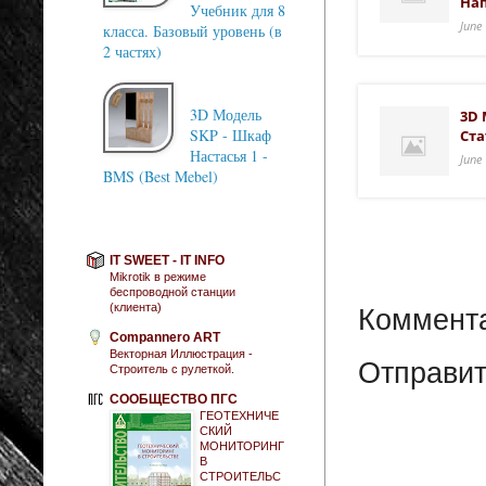
На
Учебник для 8
June
класса. Базовый уровень (в
2 частях)
3D Модель
3D 
SKP - Шкаф
Ста
Настасья 1 -
June
BMS (Best Mebel)
IT SWEET - IT INFO
Mikrotik в режиме
беспроводной станции
(клиента)
Коммента
Compannero ART
Векторная Иллюстрация -
Отправит
Строитель с рулеткой.
СООБЩЕСТВО ПГС
ГЕОТЕХНИЧЕ
СКИЙ
МОНИТОРИНГ
В
СТРОИТЕЛЬС