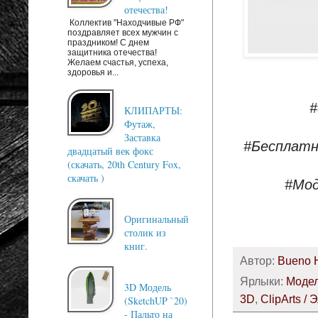
отечества!
Коллектив "Находчивые РФ"
поздравляет всех мужчин с
праздником! С днем
защитника отечества!
Желаем счастья, успеха,
здоровья и...
#
КЛИПАРТЫ:
Футаж,
Заставка
#Бесплатн
двадцатый век фокс
(скачать, 20th Century Fox,
скачать )
#Мод
Оригинальный
столик из
книг.
Автор:
Bueno 
Ярлыки:
Модел
3D Модель
3D
,
ClipArts / 
(SketchUP `20)
- Пальто на