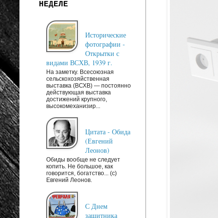
НЕДЕЛЕ
Исторические
фотографии -
Открытки с
видами ВСХВ, 1939 г.
На заметку. Всесоюзная
сельскохозяйственная
выставка (ВСХВ) — постоянно
действующая выставка
достижений крупного,
высокомеханизир...
Цитата - Обида
(Евгений
Леонов)
Обиды вообще не следует
копить. Не большое, как
говорится, богатство... (c)
Евгений Леонов.
С Днем
защитника