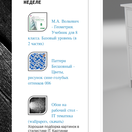
НЕДЕЛЕ
М.А. Волкевич
- Геометрия.
Учебник для 8
класса. Базовый уровень (в
2 частях)
Паттерн
Бесшовный -
Цветы,
рисунок сине-голубых
оттенков 006
Обои на
рабочий стол -
IT тематика
(wallpapers, скачать)
Хорошая подборка картинок в
стилистике IT. Картинки