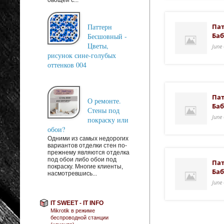
Паттерн
Пат
Баб
Бесшовный -
Цветы,
June
рисунок сине-голубых
оттенков 004
Пат
О ремонте.
Баб
Стены под
June
покраску или
обои?
Одними из самых недорогих
вариантов отделки стен по-
прежнему являются отделка
под обои либо обои под
Пат
покраску. Многие клиенты,
Баб
насмотревшись...
June
IT SWEET - IT INFO
Mikrotik в режиме
беспроводной станции