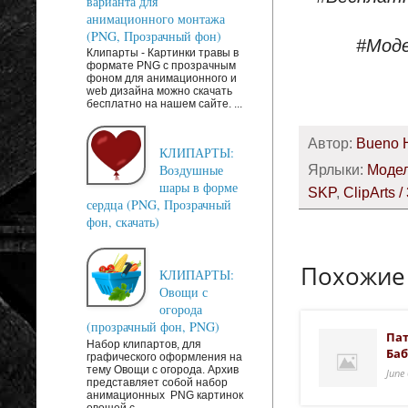
варианта для
анимационного монтажа
(PNG, Прозрачный фон)
#Моде
Клипарты - Картинки травы в
формате PNG с прозрачным
фоном для анимационного и
web дизайна можно скачать
бесплатно на нашем сайте. ...
Автор:
Bueno 
КЛИПАРТЫ:
Ярлыки:
Модел
Воздушные
шары в форме
SKP
,
ClipArts /
сердца (PNG, Прозрачный
фон, скачать)
Похожие
КЛИПАРТЫ:
Овощи с
огорода
(прозрачный фон, PNG)
Пат
Набор клипартов, для
Баб
графического оформления на
тему Овощи с огорода. Архив
June
представляет собой набор
анимационных PNG картинок
овощей с...