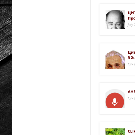
ЦИТ
Про
July
Цит
Эй
July
АНЕ
July
CLI