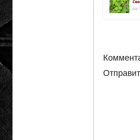
Све
July
Коммента
Отправит