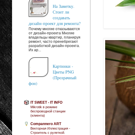
На Заметку.
Стоит ли
создавать
дизайн-проект для ремонта?
Почему многие отказываются
от дизайн-проекта Многие
владельцы квартир, планируя
ремонт, часто пренебрегают
разработкой дизайн-проекта.
Их ар...
Картинки -
Цветы PNG
(Прозрачный
фон)
IT SWEET - IT INFO
Mikrotik в режиме
беспроводной станции
(клиента)
Compannero ART
Векторная Иллюстрация -
Строитель с рулеткой.