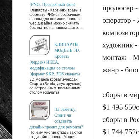
(PNG, Прозрачный фон)
продюсер -
Клипарты - Картинки травы в
формате PNG с прозрачным
оператор -
фоном для анимационного и
web дизайна можно скачать
бесплатно на нашем сайте. ...
композитор
художник -
КЛИПАРТЫ:
МОДЕЛЬ 3D,
Кровать
монтаж - М
(чердак) ИКЕА,
модификация со столом
жанр - био
(формат SKP, 3DS скачать)
3D Модель кровати-чердак
Свэрта (Svarta, двух ярусная)
со встроенным письменным
столом (скачать)
сборы в ми
$1 495 550
На Заметку.
Стоит ли
сборы в Ро
создавать
дизайн-проект для ремонта?
$1 744 752
Почему многие отказываются
от дизайн-проекта Многие