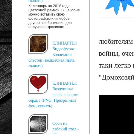
скачать)
Календарь на 2018 год с
цветочной рамкой. В шаблоне
можно вставить свою
фотографию или любое
другое изображение для
получения красивого ...
любителям 
КЛИПАРТЫ:
Видеофутаж -
войны, оче
Коллекция
блесток (волшебная пыль,
таки легко
скачать)
"Домохозяй
КЛИПАРТЫ:
Воздушные
шары в форме
сердца (PNG, Прозрачный
фон, скачать)
Обои на
рабочий стол -