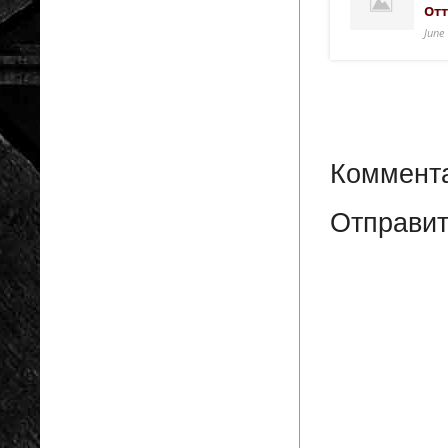
Отт
June
Коммента
Отправит