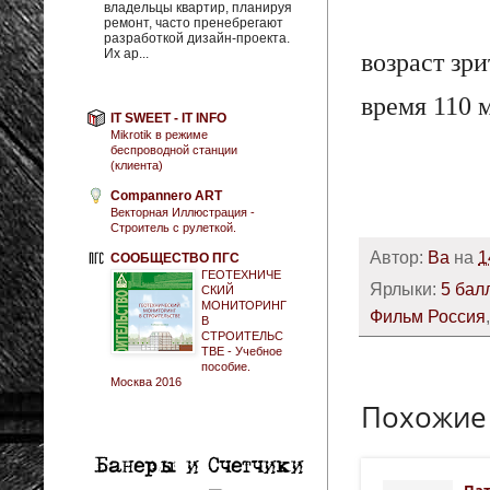
владельцы квартир, планируя
ремонт, часто пренебрегают
разработкой дизайн-проекта.
Их ар...
возраст
зри
время
110 м
IT SWEET - IT INFO
Mikrotik в режиме
беспроводной станции
(клиента)
Compannero ART
Векторная Иллюстрация -
Строитель с рулеткой.
Автор:
Ba
на
1
СООБЩЕСТВО ПГС
ГЕОТЕХНИЧЕ
Ярлыки:
5 бал
СКИЙ
МОНИТОРИНГ
Фильм Россия
В
СТРОИТЕЛЬС
ТВЕ - Учебное
пособие.
Москва 2016
Похожие