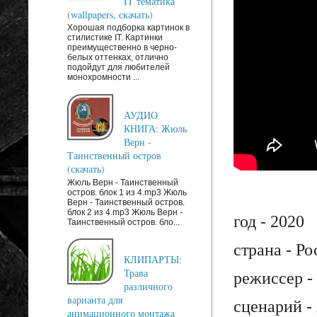
IT тематика
(wallpapers, скачать)
Хорошая подборка картинок в
стилистике IT. Картинки
преимущественно в черно-
белых оттенках, отлично
подойдут для любителей
монохромности ...
АУДИО
КНИГА: Жюль
Верн -
Таинственный остров
(скачать)
Жюль Верн - Таинственный
остров. блок 1 из 4.mp3 Жюль
Верн - Таинственный остров.
блок 2 из 4.mp3 Жюль Верн -
год - 2020
Таинственный остров. бло...
страна - Ро
КЛИПАРТЫ:
Трава
режиссер -
различного
варианта для
сценарий -
анимационного монтажа