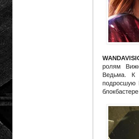
WANDAVISI
ролям Виж
Ведьма. К 
подросшую М
блокбастере