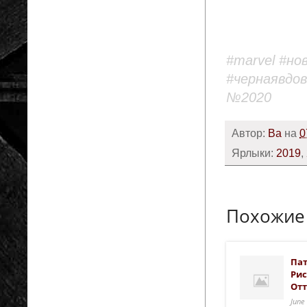
#marvel #но
#чернаявдов
№2020
Автор:
Ba
на
0
Ярлыки:
2019
,
Похожие
Пат
Рис
Отт
June