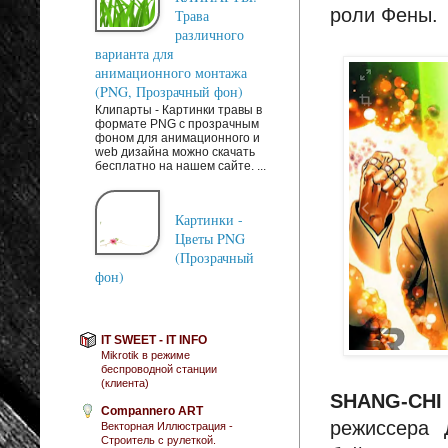
роли Фены.
Трава
различного
варианта для
анимационного монтажа
(PNG, Прозрачный фон)
Клипарты - Картинки травы в
формате PNG с прозрачным
фоном для анимационного и
web дизайна можно скачать
бесплатно на нашем сайте. ...
Картинки -
Цветы PNG
(Прозрачный
фон)
IT SWEET - IT INFO
Mikrotik в режиме
беспроводной станции
(клиента)
SHANG-CH
Compannero ART
режиссера 
Векторная Иллюстрация -
Строитель с рулеткой.