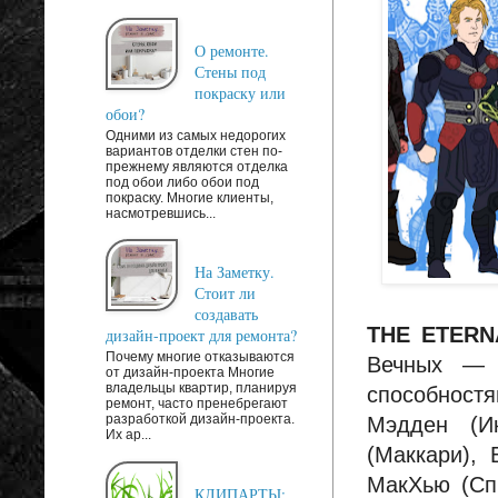
О ремонте.
Стены под
покраску или
обои?
Одними из самых недорогих
вариантов отделки стен по-
прежнему являются отделка
под обои либо обои под
покраску. Многие клиенты,
насмотревшись...
На Заметку.
Стоит ли
создавать
THE ETERN
дизайн-проект для ремонта?
Почему многие отказываются
Вечных — г
от дизайн-проекта Многие
владельцы квартир, планируя
способностя
ремонт, часто пренебрегают
разработкой дизайн-проекта.
Мэдден (И
Их ар...
(Маккари), 
МакХью (Сп
КЛИПАРТЫ: