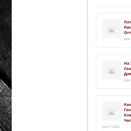
Пат
Рис
Отт
June
На 
Соз
Для
June
Кни
Гео
Кла
Час
July 21 2025