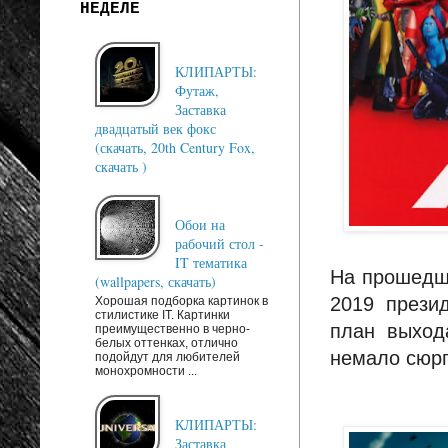
НЕДЕЛЕ
КЛИПАРТЫ:
Футаж,
Заставка
двадцатый век фокс
(скачать, 20th Century Fox,
скачать )
Обои на
рабочий стол -
IT тематика
На прошедш
(wallpapers, скачать)
2019 прези
Хорошая подборка картинок в
стилистике IT. Картинки
план выход
преимущественно в черно-
белых оттенках, отлично
немало сюрп
подойдут для любителей
монохромности ...
КЛИПАРТЫ:
Заставка