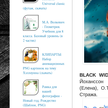
Universal classic
(футаж, скачать)
М.А. Волкевич
- Геометрия.
Учебник для 8
класса. Базовый уровень (в
2 частях)
КЛИПАРТЫ:
Набор
анимационных
PNG картинок на тему
Хэллоуина (скачать)
BLACK WI
Йоханссон 
Рамка для
(Елена), О
вашей
Стража.
фотографии -
Новый год, Рождество
(Шаблон, PNG)