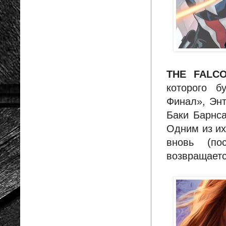
THE FALCO
которого б
Финал», Энт
Баки Барнса
Одним из их
вновь (по
возвращаетс