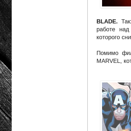
BLADE.
Та
работе над
которого сн
Помимо фил
MARVEL, кот