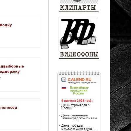
 Водку
редвыборные
Поддержку
.
иноносец