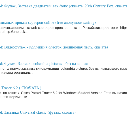
Футаж, Заставка двадцатый век фокс (скачать, 20th Century Fox, скачать
имных прокси серверов online (free anonymous surfing)
писок анонимных web серферов проверенных на Российских просторах. https
ru http://unblock...
Видеофутаж - Коллекция блесток (волшебная пыль, скачать)
Футаж, Заставка columbia pictures - без названия
 популярную заставку кинокомпании columbia pictures без всплывающего наз
 начала оригиналь...
t Tracer 6.2 ( СКАЧАТЬ )
ь на кошках. Cisco Packet Tracer 6.2 for Windows Student Version Если вы нач
поэксперименти...
аставка Universal classic (футаж, скачать)