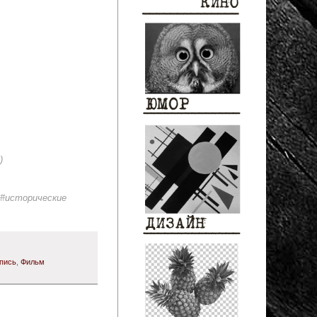
)
 #исторические
пись
,
Фильм