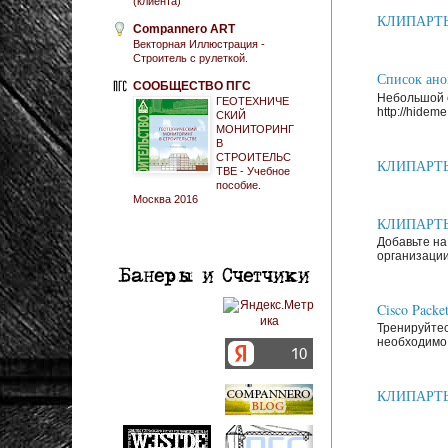
(клиента)
КЛИПАРТЫ: 
Compannero ART
Векторная Иллюстрация -
Строитель с рулеткой.
Список анон
СООБЩЕСТВО ПГС
Небольшой с
ГЕОТЕХНИЧЕ
http://hideme.
СКИЙ
МОНИТОРИНГ
В
СТРОИТЕЛЬС
КЛИПАРТЫ: 
ТВЕ - Учебное
пособие.
Москва 2016
КЛИПАРТЫ: 
Добавьте на
организации
Cisco Packe
Тренируйтес
необходимо 
КЛИПАРТЫ: З