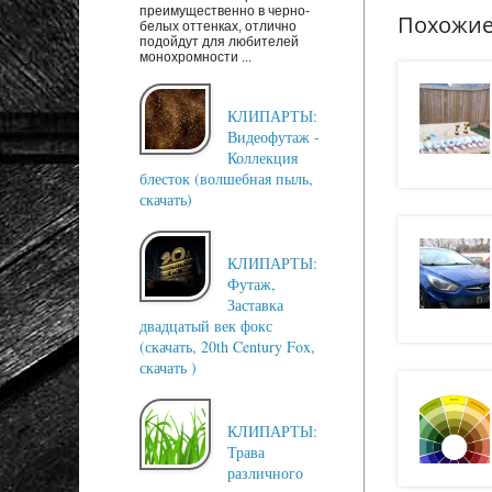
преимущественно в черно-
Похожие
белых оттенках, отлично
подойдут для любителей
монохромности ...
КЛИПАРТЫ:
Видеофутаж -
Коллекция
блесток (волшебная пыль,
скачать)
КЛИПАРТЫ:
Футаж,
Заставка
двадцатый век фокс
(скачать, 20th Century Fox,
скачать )
КЛИПАРТЫ:
Трава
различного