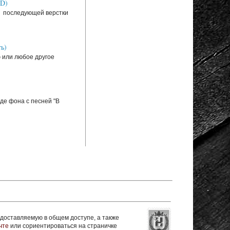
SD)
ля последующей верстки
ь)
ю или любое другое
де фона с песней "В
оставляемую в общем доступе, а также
чте
или сориентироваться на страничке