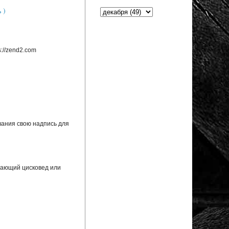
 )
://zend2.com
вания свою надпись для
инающий цисковед или