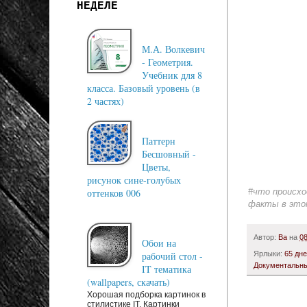
НЕДЕЛЕ
М.А. Волкевич
- Геометрия.
Учебник для 8
класса. Базовый уровень (в
2 частях)
Паттерн
Бесшовный -
Цветы,
рисунок сине-голубых
#что происхо
оттенков 006
факты в это
Автор:
Ba
на
08
Обои на
рабочий стол -
Ярлыки:
65 дн
Документальн
IT тематика
(wallpapers, скачать)
Хорошая подборка картинок в
стилистике IT. Картинки