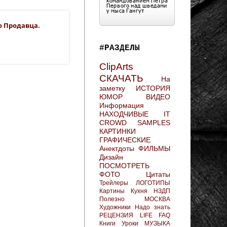
о Продавца.
#РАЗДЕЛЫ
ClipArts
СКАЧАТЬ
На
заметку
ИСТОРИЯ
ЮМОР
ВИДЕО
Информация
НАХОДЧИВЫЕ
IT
CROWD
SAMPLES
КАРТИНКИ
ГРАФИЧЕСКИЕ
Анектдоты
ФИЛЬМЫ
Дизайн
ПОСМОТРЕТЬ
ФОТО
Цитаты
Трейлеры
ЛОГОТИПЫ
Картины
Кухня
НЗДП
Полезно
МОСКВА
Художники
Надо знать
РЕЦЕНЗИЯ
LIFE FAQ
Книги
Уроки
МУЗЫКА