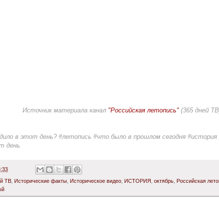
Источник материала канал
"Российская летопись"
(365 дней ТВ
дило в этот день? #летопись #что было в прошлом сегодня #история
т день
:33
ей ТВ
,
Исторические факты
,
Историческое видео
,
ИСТОРИЯ
,
октябрь
,
Российская лето
ый