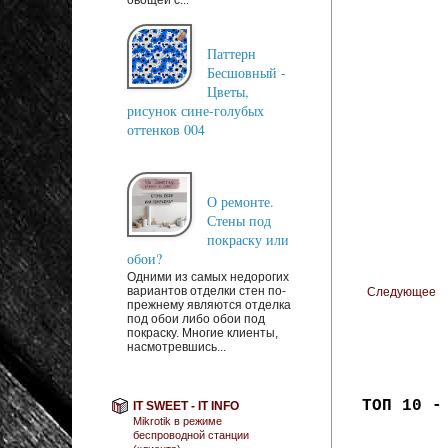
Паттерн
Бесшовный -
Цветы,
рисунок сине-голубых
оттенков 004
О ремонте.
Стены под
покраску или
обои?
Одними из самых недорогих
вариантов отделки стен по-
Следующее
прежнему являются отделка
под обои либо обои под
покраску. Многие клиенты,
насмотревшись...
ТОП 10 -
IT SWEET - IT INFO
Mikrotik в режиме
беспроводной станции