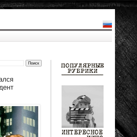
ался
идент