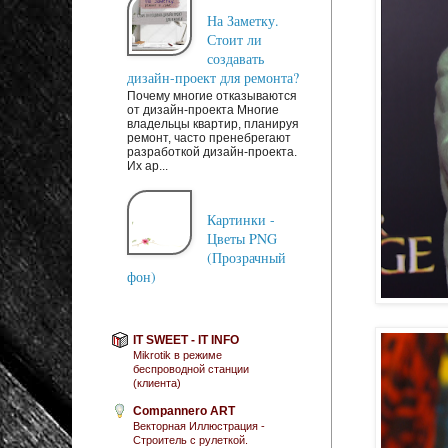
На Заметку.
Стоит ли
создавать
дизайн-проект для ремонта?
Почему многие отказываются
от дизайн-проекта Многие
владельцы квартир, планируя
ремонт, часто пренебрегают
разработкой дизайн-проекта.
Их ар...
Картинки -
Цветы PNG
(Прозрачный
фон)
IT SWEET - IT INFO
Mikrotik в режиме
беспроводной станции
(клиента)
Compannero ART
Векторная Иллюстрация -
Строитель с рулеткой.