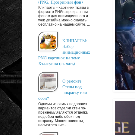
(PNG, Прозрачный фон)
Клипарты - Картинки травы в
формате PNG с прозрачным
фоном для анимационного и
web дизайна можно скачать
бесплатно на нашем сайте. ...
КЛИПАРТЫ:
Набор
анимационных
PNG картинок на тему
Хэллоуина (скачать)
О ремонте.
Стены под
покраску или
обои?
Одними из самых недорогих
вариантов отделки стен по-
прежнему являются отделка
под обои либо обои под
покраску. Многие клиенты,
насмотревшись...