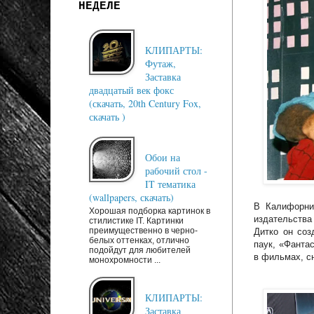
НЕДЕЛЕ
КЛИПАРТЫ:
Футаж,
Заставка
двадцатый век фокс
(скачать, 20th Century Fox,
скачать )
Обои на
рабочий стол -
IT тематика
(wallpapers, скачать)
В Калифорнии
Хорошая подборка картинок в
издательства
стилистике IT. Картинки
преимущественно в черно-
Дитко он соз
белых оттенках, отлично
паук, «Фанта
подойдут для любителей
в фильмах, с
монохромности ...
КЛИПАРТЫ:
Заставка