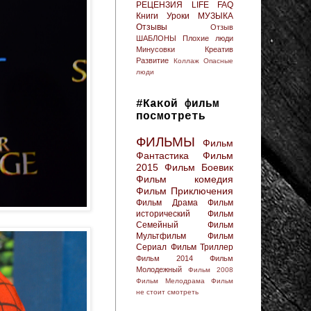
РЕЦЕНЗИЯ
LIFE FAQ
Книги
Уроки
МУЗЫКА
Отзывы
Отзыв
ШАБЛОНЫ
Плохие люди
Минусовки
Креатив
Развитие
Коллаж
Опасные
люди
#Какой фильм
посмотреть
ФИЛЬМЫ
Фильм
Фантастика
Фильм
2015
Фильм Боевик
Фильм комедия
Фильм Приключения
Фильм Драма
Фильм
исторический
Фильм
Семейный
Фильм
Мультфильм
Фильм
Сериал
Фильм Триллер
Фильм 2014
Фильм
Молодежный
Фильм 2008
Фильм Мелодрама
Фильм
не стоит смотреть