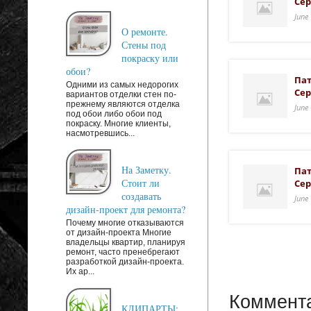
Сер
June
О ремонте.
Стены под
покраску или
обои?
Пат
Одними из самых недорогих
Сер
вариантов отделки стен по-
прежнему являются отделка
June
под обои либо обои под
покраску. Многие клиенты,
насмотревшись...
На Заметку.
Пат
Стоит ли
Сер
создавать
June
дизайн-проект для ремонта?
Почему многие отказываются
от дизайн-проекта Многие
владельцы квартир, планируя
ремонт, часто пренебрегают
разработкой дизайн-проекта.
Их ар...
Коммента
КЛИПАРТЫ: