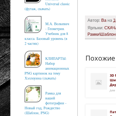
Universal classic
(футаж, скачать)
Автор:
Ba
на
1
М.А. Волкевич
Ярлыки:
СКАЧ
- Геометрия.
Учебник для 8
Рамки\Шабло
класса. Базовый уровень (в
2 частях)
Похожие
КЛИПАРТЫ:
Набор
анимационных
PNG картинок на тему
3D 
Хэллоуина (скачать)
Шир
Де
June
Рамка для
вашей
фотографии -
Новый год, Рождество
Пат
(Шаблон, PNG)