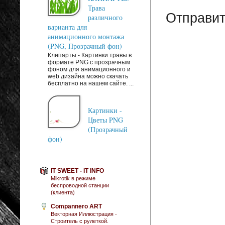
Трава
Отправит
различного
варианта для
анимационного монтажа
(PNG, Прозрачный фон)
Клипарты - Картинки травы в
формате PNG с прозрачным
фоном для анимационного и
web дизайна можно скачать
бесплатно на нашем сайте. ...
Картинки -
Цветы PNG
(Прозрачный
фон)
IT SWEET - IT INFO
Mikrotik в режиме
беспроводной станции
(клиента)
Compannero ART
Векторная Иллюстрация -
Строитель с рулеткой.