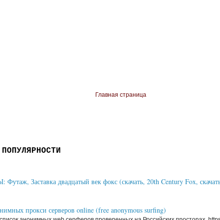
Главная страница
 ПОПУЛЯРНОСТИ
Футаж, Заставка двадцатый век фокс (скачать, 20th Century Fox, скачать
имных прокси серверов online (free anonymous surfing)
писок анонимных web серферов проверенных на Российских просторах. https