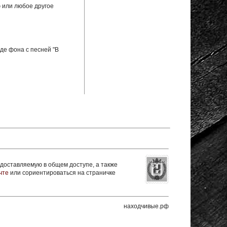
ю или любое другое
де фона с песней "В
оставляемую в общем доступе, а также
чте
или сориентироваться на страничке
находчивые.рф