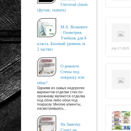
Universal classic
(футаж, скачать)
М.А. Волкевич
- Геометрия.
Учебник для 8
класса. Базовый уровень (в
July 21 2025
2 частях)
О ремонте.
Стены под
покраску или
обои?
Одними из самых недорогих
вариантов отделки стен по-
прежнему являются отделка
под обои либо обои под
покраску. Многие клиенты,
насмотревшись...
На Заметку.
Стоит ли