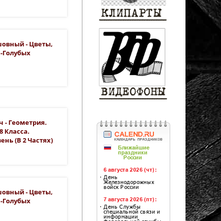
шовный - Цветы,
е-Голубых
ч - Геометрия.
8 Класса.
ень (в 2 Частях)
шовный - Цветы,
е-Голубых