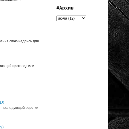
#Архив
вания свою надпись для
инающий цисковед или
SD)
ля последующей верстки
ь)