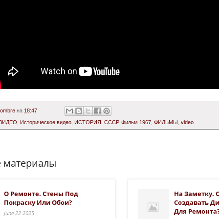
Hombre
на
18:47
ВИДЕО
,
Историческое видео
,
ИСТОРИЯ
,
СССР
,
Фильм 1967
,
ФИЛЬМЫ
,
video
 материалы
О Ремонте. Стены Под
На Заметку. 
Покраску Или Обои?
Создавать Д
Для Ремонта
June 22 2025