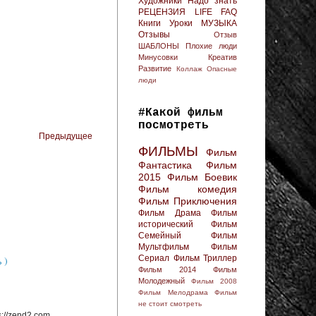
Художники
Надо знать
РЕЦЕНЗИЯ
LIFE FAQ
Книги
Уроки
МУЗЫКА
Отзывы
Отзыв
ШАБЛОНЫ
Плохие люди
Минусовки
Креатив
Развитие
Коллаж
Опасные
люди
#Какой фильм
посмотреть
Предыдущее
ФИЛЬМЫ
Фильм
Фантастика
Фильм
2015
Фильм Боевик
Фильм комедия
Фильм Приключения
Фильм Драма
Фильм
исторический
Фильм
Семейный
Фильм
Мультфильм
Фильм
Сериал
Фильм Триллер
 )
Фильм 2014
Фильм
Молодежный
Фильм 2008
Фильм Мелодрама
Фильм
не стоит смотреть
://zend2.com