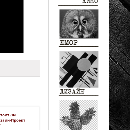
Стоит Ли
изайн-Проект
?