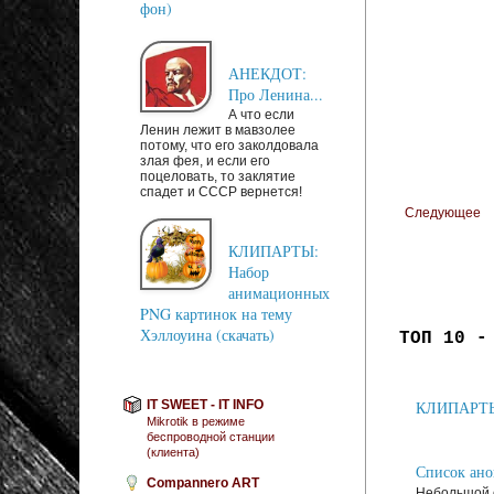
фон)
АНЕКДОТ:
Про Ленина...
А что если
Ленин лежит в мавзолее
потому, что его заколдовала
злая фея, и если его
поцеловать, то заклятие
спадет и СССР вернется!
Следующее
КЛИПАРТЫ:
Набор
анимационных
PNG картинок на тему
Хэллоуина (скачать)
ТОП 10 -
IT SWEET - IT INFO
КЛИПАРТЫ: 
Mikrotik в режиме
беспроводной станции
(клиента)
Список анон
Compannero ART
Небольшой с