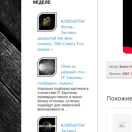
НЕДЕЛЕ
КЛИПАРТЫ:
Футаж,
Заставка
двадцатый век фокс
(скачать, 20th Century Fox,
скачать )
Обои на
Автор:
Bueno 
рабочий стол -
Ярлыки:
1967
,
IT тематика
(wallpapers, скачать)
Хорошая подборка картинок в
стилистике IT. Картинки
Похожие
преимущественно в черно-
белых оттенках, отлично
подойдут для любителей
монохромности ...
КЛИПАРТЫ:
Заставка