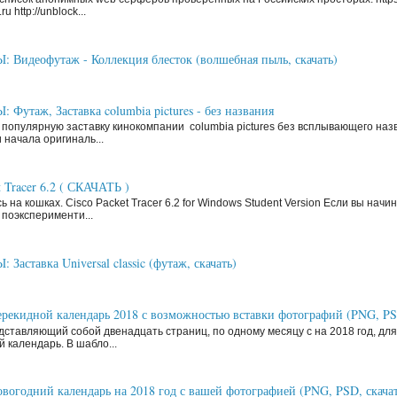
ru http://unblock...
Видеофутаж - Коллекция блесток (волшебная пыль, скачать)
Футаж, Заставка columbia pictures - без названия
 популярную заставку кинокомпании columbia pictures без всплывающего наз
 начала оригиналь...
t Tracer 6.2 ( СКАЧАТЬ )
ь на кошках. Cisco Packet Tracer 6.2 for Windows Student Version Если вы нач
поэксперименти...
аставка Universal classic (футаж, скачать)
рекидной календарь 2018 с возможностью вставки фотографий (PNG, P
ставляющий собой двенадцать страниц, по одному месяцу с на 2018 год, д
й календарь. В шабло...
вогодний календарь на 2018 год с вашей фотографией (PNG, PSD, скачат