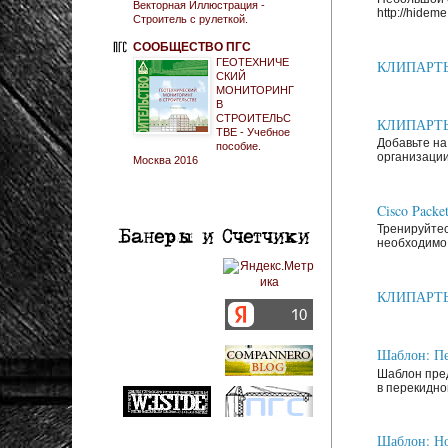
Векторная Иллюстрация -
http://hideme.
Строитель с рулеткой.
СООБЩЕСТВО ПГС
ГЕОТЕХНИЧЕ
КЛИПАРТЫ: 
СКИЙ
МОНИТОРИНГ
В
СТРОИТЕЛЬС
КЛИПАРТЫ: 
ТВЕ - Учебное
Добавьте на
пособие.
организации
Москва 2016
Cisco Packe
Тренируйтес
необходимо 
КЛИПАРТЫ: З
Шаблон: Пе
Шаблон пред
в перекидно
Шаблон: Но