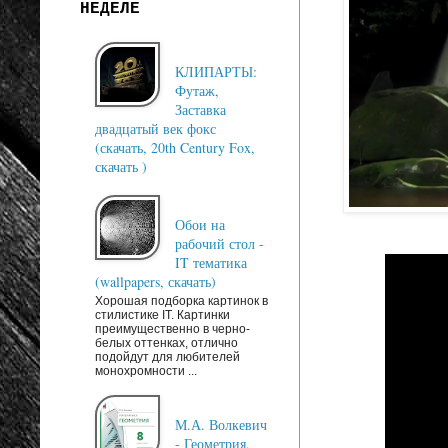
НЕДЕЛЕ
КЛИПАРТЫ:
Футаж,
Заставка
двадцатый век фокс
(скачать, 20th Century Fox,
скачать )
Обои на
рабочий стол -
IT тематика
(wallpapers, скачать)
Хорошая подборка картинок в
стилистике IT. Картинки
преимущественно в черно-
белых оттенках, отлично
подойдут для любителей
монохромности ...
М.А. Волкевич
- Геометрия.