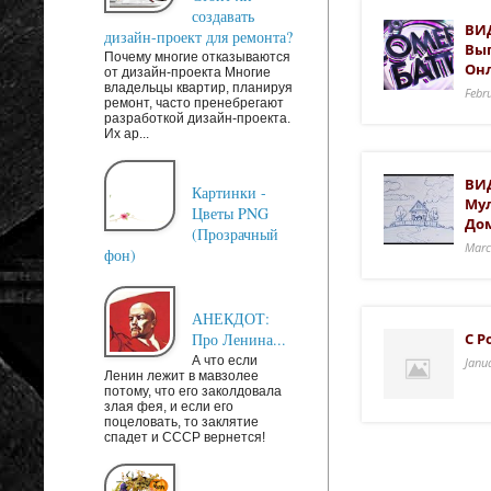
создавать
ВИД
дизайн-проект для ремонта?
Вып
Почему многие отказываются
Он
от дизайн-проекта Многие
владельцы квартир, планируя
Febr
ремонт, часто пренебрегают
разработкой дизайн-проекта.
Их ар...
ВИД
Картинки -
Му
Цветы PNG
До
(Прозрачный
Marc
фон)
АНЕКДОТ:
Про Ленина...
C Р
А что если
Janu
Ленин лежит в мавзолее
потому, что его заколдовала
злая фея, и если его
поцеловать, то заклятие
спадет и СССР вернется!