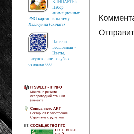
КЛИПАРТЫ:
Набор
анимационных
Коммента
PNG картинок на тему
Хэллоуина (скачать)
Отправит
Паттерн
Бесшовный -
Цветы,
рисунок сине-голубых
оттенков 003
IT SWEET - IT INFO
Mikrotik в режиме
беспроводной станции
(клиента)
Compannero ART
Векторная Иллюстрация -
Строитель с рулеткой.
СООБЩЕСТВО ПГС
ГЕОТЕХНИЧЕ