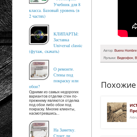
Учебник для 8
класса. Базовый уровень (в
2 частях)
КЛИПАРТЫ:
Заставка
Universal classic
(футаж, скачать)
Автор:
Bueno Hombre
Ярлыки:
Видеофон
,
О ремонте.
Стены под
покраску или
Похожие
обои?
Одними из самых недорогих
вариантов отделки стен по-
прежнему являются отделка
ИСТ
под обои либо обои под
покраску. Многие клиенты,
Про
насмотревшись...
Febr
На Заметку.
Стоит ли