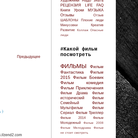
Художники
Надо знать
РЕЦЕНЗИЯ
LIFE FAQ
Книги
Уроки
МУЗЫКА
Отзывы
Отзыв
ШАБЛОНЫ
Плохие люди
Минусовки
Креатив
Развитие
Коллаж
Опасные
люди
#Какой фильм
посмотреть
Предыдущее
ФИЛЬМЫ
Фильм
Фантастика
Фильм
2015
Фильм Боевик
Фильм комедия
Фильм Приключения
Фильм Драма
Фильм
исторический
Фильм
Семейный
Фильм
Мультфильм
Фильм
 )
Сериал
Фильм Триллер
Фильм 2014
Фильм
Молодежный
Фильм 2008
Фильм Мелодрама
Фильм
не стоит смотреть
://zend2.com