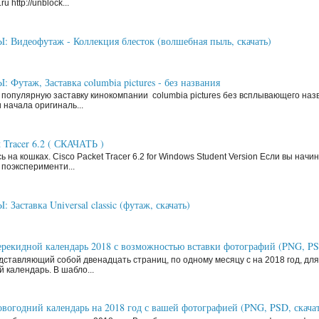
ru http://unblock...
Видеофутаж - Коллекция блесток (волшебная пыль, скачать)
Футаж, Заставка columbia pictures - без названия
 популярную заставку кинокомпании columbia pictures без всплывающего наз
 начала оригиналь...
t Tracer 6.2 ( СКАЧАТЬ )
ь на кошках. Cisco Packet Tracer 6.2 for Windows Student Version Если вы нач
поэксперименти...
аставка Universal classic (футаж, скачать)
рекидной календарь 2018 с возможностью вставки фотографий (PNG, P
ставляющий собой двенадцать страниц, по одному месяцу с на 2018 год, д
й календарь. В шабло...
вогодний календарь на 2018 год с вашей фотографией (PNG, PSD, скачат