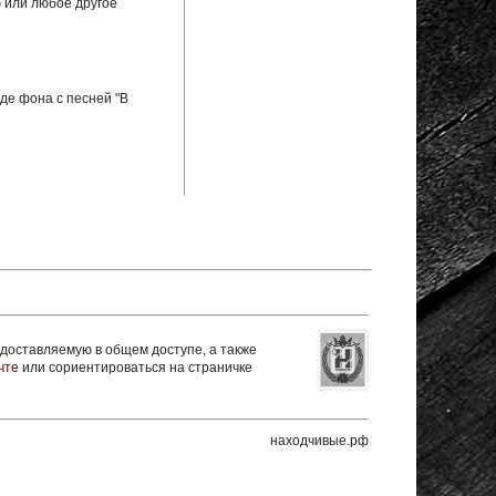
ю или любое другое
де фона с песней "В
оставляемую в общем доступе, а также
чте
или сориентироваться на страничке
находчивые.рф