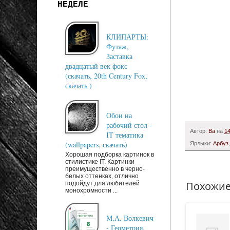
НЕДЕЛЕ
КЛИПАРТЫ:
Футаж,
Заставка
двадцатый век фокс
(скачать, 20th Century Fox,
скачать )
Обои на
рабочий стол -
Автор:
Ba
на
14
IT тематика
(wallpapers, скачать)
Ярлыки:
Арбуз
Хорошая подборка картинок в
стилистике IT. Картинки
преимущественно в черно-
белых оттенках, отлично
Похожие
подойдут для любителей
монохромности ...
М.А. Волкевич
- Геометрия.