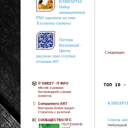
КЛИПАРТЫ:
Набор
анимационных
PNG картинок на тему
Хэллоуина (скачать)
Паттерн
Бесшовный -
Цветы,
Следующее
рисунок сине-голубых
оттенков 003
IT SWEET - IT INFO
ТОП 10 -
Mikrotik в режиме
беспроводной станции
(клиента)
КЛИПАРТЫ: 
Compannero ART
Векторная Иллюстрация -
Строитель с рулеткой.
Список анон
СООБЩЕСТВО ПГС
ГЕОТЕХНИЧЕ
Небольшой с