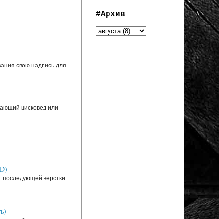
#Архив
вания свою надпись для
инающий цисковед или
SD)
ля последующей верстки
ь)