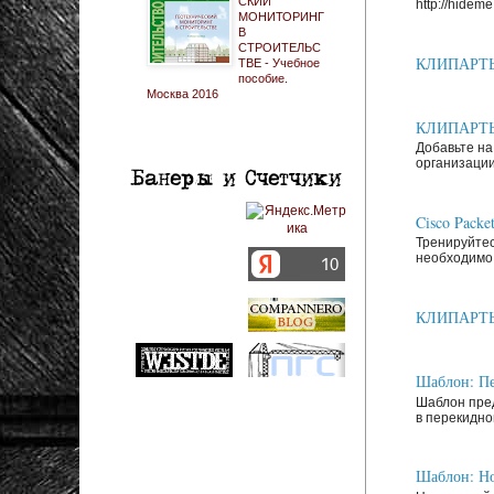
СКИЙ
http://hideme.
МОНИТОРИНГ
В
СТРОИТЕЛЬС
КЛИПАРТЫ: 
ТВЕ - Учебное
пособие.
Москва 2016
КЛИПАРТЫ: 
Добавьте на
организации
Cisco Packe
Тренируйтес
необходимо 
КЛИПАРТЫ: З
Шаблон: Пе
Шаблон пред
в перекидно
Шаблон: Но