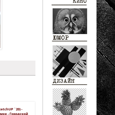
etchUP `20) -
мке - Городской