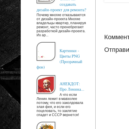
создавать
дизайн-проект для ремонта?
Почему многие отказываются
от дизайн-проекта Многие
владельцы квартир, планируя
ремонт, часто пренебрегают
разработкой дизайн-проекта.
Их ар...
Коммент
Отправи
Картинки -
Цветы PNG
(Прозрачный
фон)
АНЕКДОТ:
Про Ленина...
А что если
Ленин лежит в мавзолее
потому, что его заколдовала
злая фея, и если его
поцеловать, то заклятие
спадет и СССР вернется!