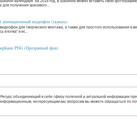
шаблон календаря на 2018 год, В шаблоне можно вставить свою фотографи
 для получения красивого...
 анимационный видеофон (скачать)
видеофон для творческого монтажа, а также для простого использования в ви
ь ёлочка" в ис...
ерБанк PNG (Прозрачный фон)
сурс объединяющий в себе сферу полезной и актуальной информации пред
м информационным, интересующим вас вопросам вы можете обращаться по
по