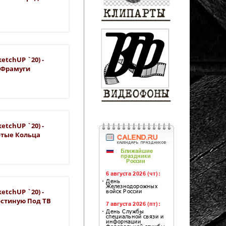
etchUP `20) -
 Фрамуги
etchUP `20) -
отые Кольца
etchUP `20) -
остиную Под ТВ