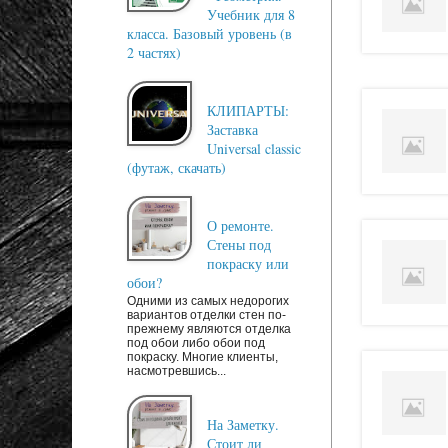
Учебник для 8
класса. Базовый уровень (в
2 частях)
КЛИПАРТЫ:
Заставка
Universal classic
(футаж, скачать)
О ремонте.
Стены под
покраску или
обои?
Одними из самых недорогих
вариантов отделки стен по-
прежнему являются отделка
под обои либо обои под
покраску. Многие клиенты,
насмотревшись...
На Заметку.
Стоит ли