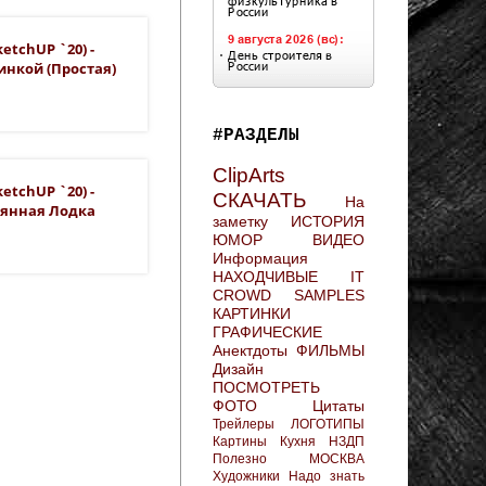
etchUP `20) -
инкой (простая)
#РАЗДЕЛЫ
ClipArts
etchUP `20) -
СКАЧАТЬ
На
вянная Лодка
заметку
ИСТОРИЯ
ЮМОР
ВИДЕО
Информация
НАХОДЧИВЫЕ
IT
CROWD
SAMPLES
КАРТИНКИ
ГРАФИЧЕСКИЕ
Анектдоты
ФИЛЬМЫ
Дизайн
ПОСМОТРЕТЬ
ФОТО
Цитаты
Трейлеры
ЛОГОТИПЫ
Картины
Кухня
НЗДП
Полезно
МОСКВА
Художники
Надо знать