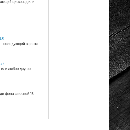
инающий цисковед или
SD)
ля последующей верстки
ь)
ю или любое другое
де фона с песней "В