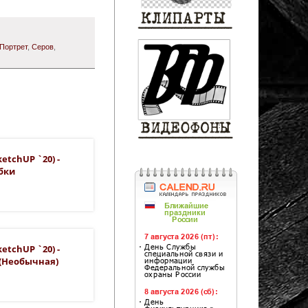
Портрет
,
Серов
,
etchUP `20) -
бки
etchUP `20) -
 (необычная)