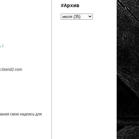
#Архив
 )
://zend2.com
вания свою надпись для