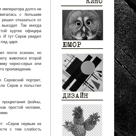
т императора долго не
двигалась с большим
 решил отказаться от
 выходит. Так иногда
стой куртке офицера
и. И тут Серов увидел
гляд царя.
ет почти эскизен, но
вету живописи второй
амму черно-серых или
это произведение.
 Серовский портрет,
сли Серов и польстил
 процветания (войны,
как простой человек,
иями.
ет: «Серов первым из
есте с тем слабость