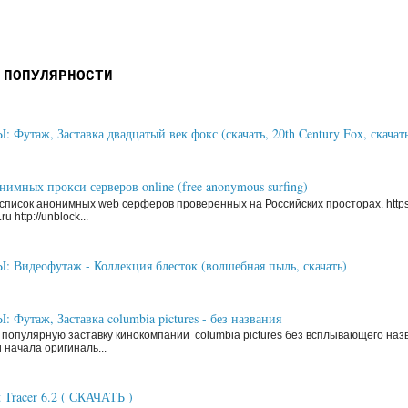
 ПОПУЛЯРНОСТИ
Футаж, Заставка двадцатый век фокс (скачать, 20th Century Fox, скачать
имных прокси серверов online (free anonymous surfing)
писок анонимных web серферов проверенных на Российских просторах. https
ru http://unblock...
Видеофутаж - Коллекция блесток (волшебная пыль, скачать)
Футаж, Заставка columbia pictures - без названия
 популярную заставку кинокомпании columbia pictures без всплывающего наз
 начала оригиналь...
t Tracer 6.2 ( СКАЧАТЬ )