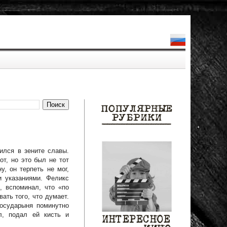
ился в зените славы.
от, но это был не тот
у, он терпеть не мог,
и указаниями. Феликс
, вспоминал, что «по
ать того, что думает.
государыня поминутно
л, подал ей кисть и