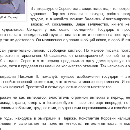
В литературе о Серове есть свидетельства, что портре
удавался. Портрет писался с натуры, работа про
 (В.А. Серов)
трудом, и в какой-то момент Валентин Александрович
заказа: «К сожалению, Ваше величество, ничего не
 художников. Сегодня у нас сеанс последний». Государь в про
ого полка с неподдельной грустью сел за стол и положил на него рук
му так не доставало. Он молниеносно уловил и общий облик, и особый вз
сан удивительно легкой, свободной кистью. По манере письма портр
елостен и гармоничен. Отказавшись от многокрасочной, сочной по ц
0-х годов, Серов в этот период предпочитал одну доминирующую г
нов, хотя и придавал им большое количество оттенков. Так написано и 
нографии Николая II, пожалуй, лучшее изображения государя – это
 необыкновенной схожестью, что отмечали многие современник. И е
о как искусно! Простотой и безыскусностью своего мастерства.
ражен не как император, властитель огромной империи в период ее
аспад страны, смерть в Екатеринбурге – все это еще впереди), но 
о своими заботами, трудностями, внутренними переживаниями и колебан
е годы, находясь в эмиграции в Париже, Константин Коровин напиш
уловил и запечатлел на полотне мягкость, интеллигентность и вм
».