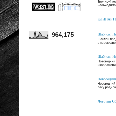
Тренируйтес
необходимо 
КЛИПАРТЫ: З
964,175
Шаблон: Пе
Шаблон пред
в перекидно
Шаблон: Но
Новогодний 
изображение
Новогодний
Новогодний 
лесу родилас
Логотип Сб