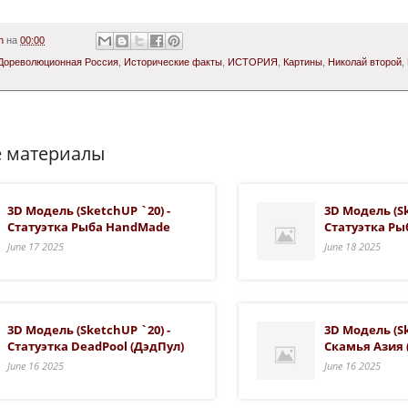
n
на
00:00
Дореволюционная Россия
,
Исторические факты
,
ИСТОРИЯ
,
Картины
,
Николай второй
,
 материалы
3D Модель (SketchUP `20) -
3D Модель (Sk
Статуэтка Рыба HandMade
Статуэтка Ры
June 17 2025
June 18 2025
3D Модель (SketchUP `20) -
3D Модель (Sk
Статуэтка DeadPool (ДэдПул)
Скамья Азия
June 16 2025
June 16 2025