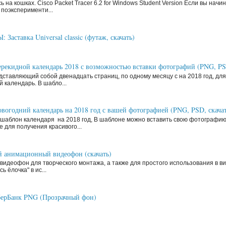
ь на кошках. Cisco Packet Tracer 6.2 for Windows Student Version Если вы нач
поэксперименти...
аставка Universal classic (футаж, скачать)
рекидной календарь 2018 с возможностью вставки фотографий (PNG, P
ставляющий собой двенадцать страниц, по одному месяцу с на 2018 год, д
й календарь. В шабло...
вогодний календарь на 2018 год с вашей фотографией (PNG, PSD, скачат
шаблон календаря на 2018 год, В шаблоне можно вставить свою фотографи
 для получения красивого...
 анимационный видеофон (скачать)
видеофон для творческого монтажа, а также для простого использования в ви
ь ёлочка" в ис...
ерБанк PNG (Прозрачный фон)