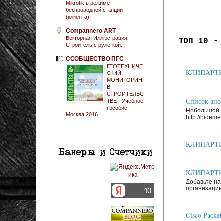
Mikrotik в режиме
беспроводной станции
(клиента)
Compannero ART
Векторная Иллюстрация -
ТОП 10 -
Строитель с рулеткой.
СООБЩЕСТВО ПГС
ГЕОТЕХНИЧЕ
КЛИПАРТЫ: 
СКИЙ
МОНИТОРИНГ
В
СТРОИТЕЛЬС
Список анон
ТВЕ - Учебное
пособие.
Небольшой с
Москва 2016
http://hideme.
КЛИПАРТЫ: 
КЛИПАРТЫ: 
Добавьте на
организации
Cisco Packe