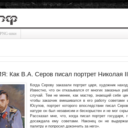
PNG-шки
: Как В.А. Серов писал портрет Николая II
Когда Серову заказали портрет царя, художник наход
Известно, что он отказывался от многих заказных раб
случай. Тем не менее, как мастер, знающий себе цен
чтобы заказчик вмешивался в его работу советами 
Юсупов, портрет которого впоследствии писал Серов
натуре он был независим и бескорыстен и не мог скрыв
Рассказал мне, что, когда писал портрет государя, 
досаждала ему советами. Наконец он не выдержа
палитру и попросил докончить за него».