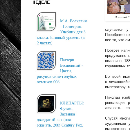
НЕДЕЛЕ
Николай II
М.А. Волкевич
- Геометрия.
случается у
Учебник для 8
Преображенск
класса. Базовый уровень (в
все то, что е
2 частях)
Портрет напи
продуманно ц
Паттерн
половины 188
Бесшовный -
коричневых то
Цветы,
рисунок сине-голубых
Во всей ико
оттенков 006
отличающийся
императору, т
Николай изоб
КЛИПАРТЫ:
революции, р
Футаж,
личность – с
Заставка
Спустя многи
двадцатый век фокс
художников 
(скачать, 20th Century Fox,
императора...