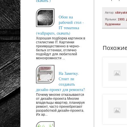
скачать )
Автор:
sibiryaki
Обои на
Ярлыки:
1900
,
рабочий стол -
Художники
IT тематика
(wallpapers, скачать)
Хорошая подборка картинок в
стилистике IT. Картинки
Похожие
преимущественно в черно-
белых оттенках, отлично
подойдут для любителей
монохромности ...
На Заметку.
Стоит ли
создавать
дизайн-проект для ремонта?
Почему многие отказываются
от дизайн-проекта Многие
владельцы квартир, планируя
ремонт, часто пренебрегают
разработкой дизайн-проекта.
Их ар...