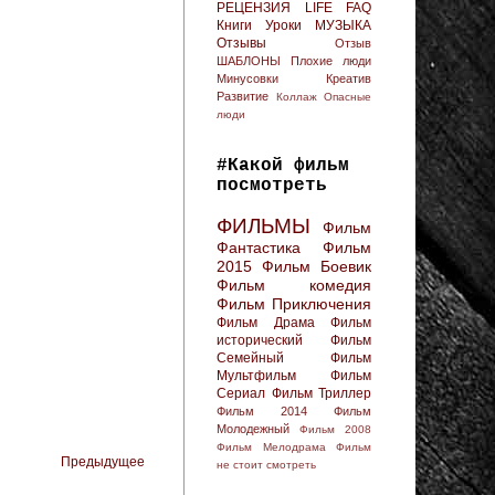
РЕЦЕНЗИЯ
LIFE FAQ
Книги
Уроки
МУЗЫКА
Отзывы
Отзыв
ШАБЛОНЫ
Плохие люди
Минусовки
Креатив
Развитие
Коллаж
Опасные
люди
#Какой фильм
посмотреть
ФИЛЬМЫ
Фильм
Фантастика
Фильм
2015
Фильм Боевик
Фильм комедия
Фильм Приключения
Фильм Драма
Фильм
исторический
Фильм
Семейный
Фильм
Мультфильм
Фильм
Сериал
Фильм Триллер
Фильм 2014
Фильм
Молодежный
Фильм 2008
Фильм Мелодрама
Фильм
Предыдущее
не стоит смотреть