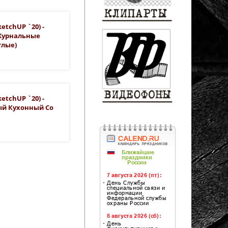
etchUP `20) -
Журнальные
глые)
etchUP `20) -
ый Кухонный Со