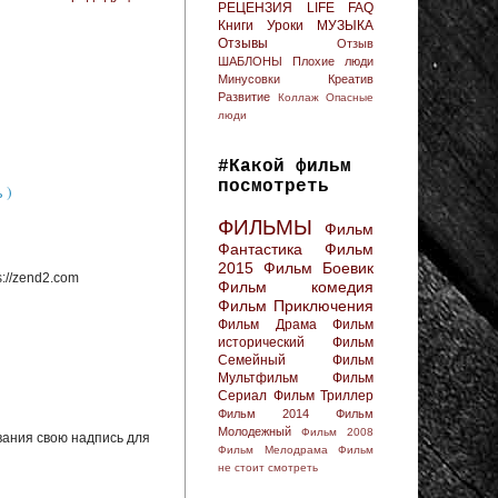
РЕЦЕНЗИЯ
LIFE FAQ
Книги
Уроки
МУЗЫКА
Отзывы
Отзыв
ШАБЛОНЫ
Плохие люди
Минусовки
Креатив
Развитие
Коллаж
Опасные
люди
#Какой фильм
посмотреть
 )
ФИЛЬМЫ
Фильм
Фантастика
Фильм
2015
Фильм Боевик
://zend2.com
Фильм комедия
Фильм Приключения
Фильм Драма
Фильм
исторический
Фильм
Семейный
Фильм
Мультфильм
Фильм
Сериал
Фильм Триллер
Фильм 2014
Фильм
Молодежный
Фильм 2008
вания свою надпись для
Фильм Мелодрама
Фильм
не стоит смотреть