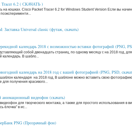
t Tracer 6.2 ( СКАЧАТЬ )
ь на кошках. Cisco Packet Tracer 6.2 for Windows Student Version Если вы нач
поэксперименти...
аставка Universal classic (футаж, скачать)
рекидной календарь 2018 с возможностью вставки фотографий (PNG, P
ставляющий собой двенадцать страниц, по одному месяцу с на 2018 год, д
й календарь. В шабло...
вогодний календарь на 2018 год с вашей фотографией (PNG, PSD, скачат
шаблон календаря на 2018 год, В шаблоне можно вставить свою фотографи
 для получения красивого...
 анимационный видеофон (скачать)
видеофон для творческого монтажа, а также для простого использования в ви
ь ёлочка" в ис...
ерБанк PNG (Прозрачный фон)