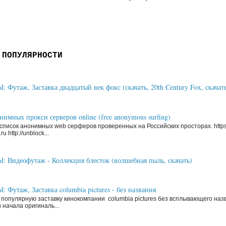
 ПОПУЛЯРНОСТИ
Футаж, Заставка двадцатый век фокс (скачать, 20th Century Fox, скачать
имных прокси серверов online (free anonymous surfing)
писок анонимных web серферов проверенных на Российских просторах. https
ru http://unblock...
Видеофутаж - Коллекция блесток (волшебная пыль, скачать)
Футаж, Заставка columbia pictures - без названия
 популярную заставку кинокомпании columbia pictures без всплывающего наз
 начала оригиналь...