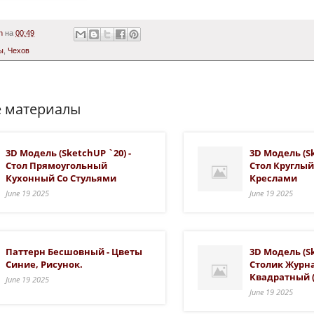
n
на
00:49
ы
,
Чехов
 материалы
3D Модель (SketchUP `20) -
3D Модель (Sk
Стол Прямоугольный
Стол Круглы
Кухонный Со Стульями
Креслами
June 19 2025
June 19 2025
Паттерн Бесшовный - Цветы
3D Модель (Sk
Синие, Рисунок.
Столик Журн
Квадратный 
June 19 2025
June 19 2025