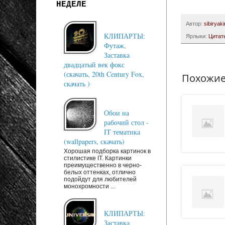
НЕДЕЛЕ
Автор:
sibiryaki
КЛИПАРТЫ:
Ярлыки:
Цитат
Футаж,
Заставка
двадцатый век фокс
(скачать, 20th Century Fox,
Похожие
скачать )
Обои на
рабочий стол -
IT тематика
(wallpapers, скачать)
Хорошая подборка картинок в
стилистике IT. Картинки
преимущественно в черно-
белых оттенках, отлично
подойдут для любителей
монохромности ...
КЛИПАРТЫ:
Заставка