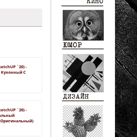
etchUP `20) -
й Кухонный С
etchUP `20) -
альный
(оригинальный)