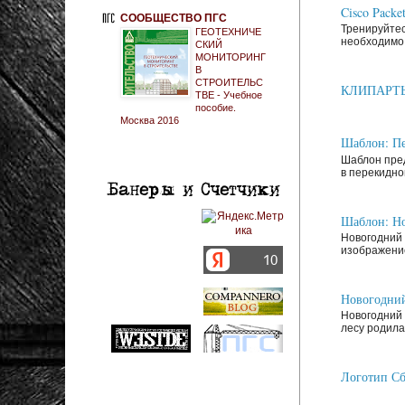
Cisco Packe
СООБЩЕСТВО ПГС
Тренируйтес
ГЕОТЕХНИЧЕ
необходимо 
СКИЙ
МОНИТОРИНГ
В
СТРОИТЕЛЬС
КЛИПАРТЫ: З
ТВЕ - Учебное
пособие.
Москва 2016
Шаблон: Пе
Шаблон пред
в перекидно
Шаблон: Но
Новогодний 
изображение
Новогодний
Новогодний 
лесу родилас
Логотип Сб