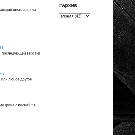
#Архив
инающий цисковед или
SD)
ля последующей верстки
ь)
ю или любое другое
де фона с песней "В