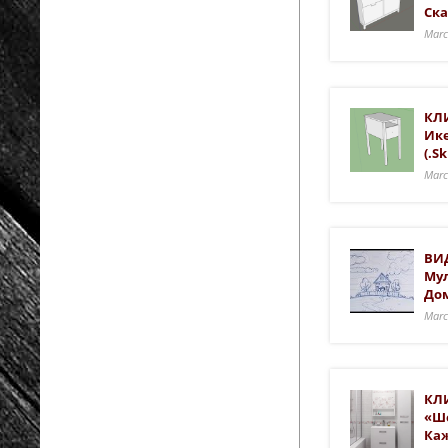
Ска
Marc
КЛ
Ике
(.sk
Marc
ВИД
Му
До
Marc
КЛ
«ш
Ка