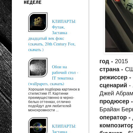
НЕДЕЛЕ
КЛИПАРТЫ:
Футаж,
Заставка
двадцатый век фокс
(скачать, 20th Century Fox,
скачать )
год -
2015
Обои на
страна -
С
рабочий стол -
режиссер -
IT тематика
(wallpapers, скачать)
сценарий
-
Хорошая подборка картинок в
Джей Абрам
стилистике IT. Картинки
преимущественно в черно-
продюсер 
белых оттенках, отлично
подойдут для любителей
Брайан Берк
монохромности ...
оператор -
композито
КЛИПАРТЫ:
Заставка