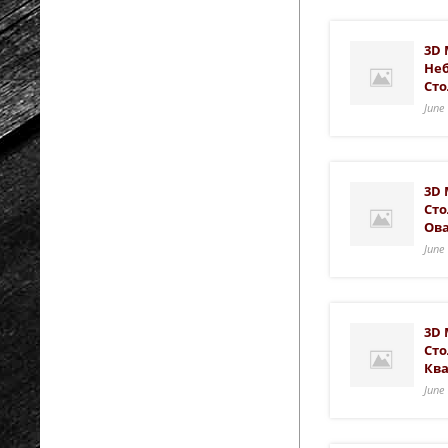
3D 
Не
Сто
June
3D 
Ст
Ов
June
3D 
Ст
Кв
June