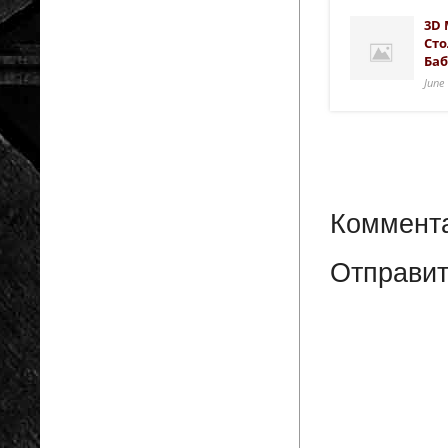
3D 
Сто
Баб
June
Коммента
Отправит