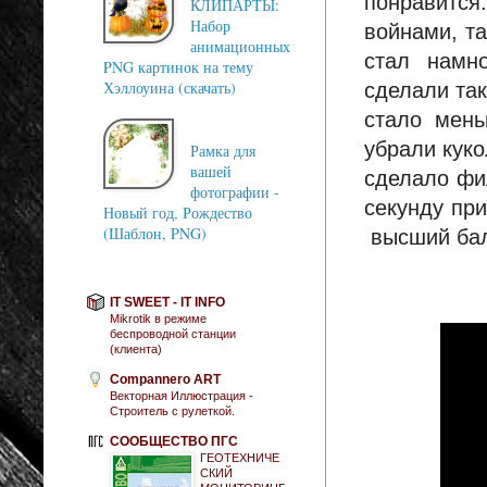
понравится
КЛИПАРТЫ:
Набор
войнами, т
анимационных
стал намн
PNG картинок на тему
Хэллоуина (скачать)
сделали так
стало мень
убрали куко
Рамка для
вашей
сделало фи
фотографии -
секунду пр
Новый год, Рождество
(Шаблон, PNG)
высший бал
IT SWEET - IT INFO
Mikrotik в режиме
беспроводной станции
(клиента)
Compannero ART
Векторная Иллюстрация -
Строитель с рулеткой.
СООБЩЕСТВО ПГС
ГЕОТЕХНИЧЕ
СКИЙ