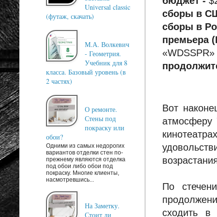
бюджет -
$
Universal classic
сборы в С
(футаж, скачать)
сборы в Ро
премьера (
М.А. Волкевич
«WDSSPR»
- Геометрия.
Учебник для 8
продолжит
класса. Базовый уровень (в
2 частях)
Вот наконе
О ремонте.
Стены под
атмосферу 
покраску или
кинотеатра
обои?
удовольст
Одними из самых недорогих
вариантов отделки стен по-
возрастания
прежнему являются отделка
под обои либо обои под
покраску. Многие клиенты,
насмотревшись...
По стечен
продолжен
На Заметку.
сходить в
Стоит ли