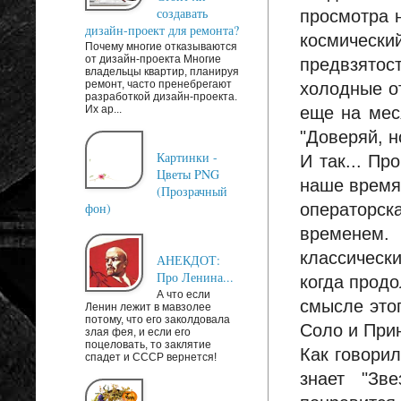
создавать
просмотра н
дизайн-проект для ремонта?
космическ
Почему многие отказываются
от дизайн-проекта Многие
предвзятос
владельцы квартир, планируя
ремонт, часто пренебрегают
холодные о
разработкой дизайн-проекта.
еще на меся
Их ар...
"Доверяй, н
Картинки -
И так... П
Цветы PNG
наше время,
(Прозрачный
операторск
фон)
временем. 
классически
АНЕКДОТ:
Про Ленина...
когда прод
А что если
смысле это
Ленин лежит в мавзолее
потому, что его заколдовала
Соло и Прин
злая фея, и если его
поцеловать, то заклятие
Как говорил
спадет и СССР вернется!
знает "Зв