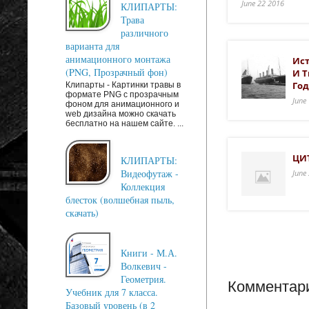
June 22 2016
КЛИПАРТЫ:
Трава
различного
варианта для
анимационного монтажа
Ист
(PNG, Прозрачный фон)
И Т
Год
Клипарты - Картинки травы в
формате PNG с прозрачным
June
фоном для анимационного и
web дизайна можно скачать
бесплатно на нашем сайте. ...
ЦИТ
КЛИПАРТЫ:
Видеофутаж -
June
Коллекция
блесток (волшебная пыль,
скачать)
Книги - М.А.
Волкевич -
Геометрия.
Комментари
Учебник для 7 класса.
Базовый уровень (в 2