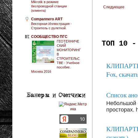
Mikrotik в режиме
беспроводной станции
Следующее
(клиента)
Compannero ART
Векторная Иллюстрация -
Строитель с рулеткой.
СООБЩЕСТВО ПГС
ГЕОТЕХНИЧЕ
ТОП 10 -
СКИЙ
МОНИТОРИНГ
В
СТРОИТЕЛЬС
ТВЕ - Учебное
КЛИПАРТЫ: 
пособие.
Москва 2016
Fox, скачать
Список анон
Небольшой 
просторах. ht
КЛИПАРТЫ:
скачать)