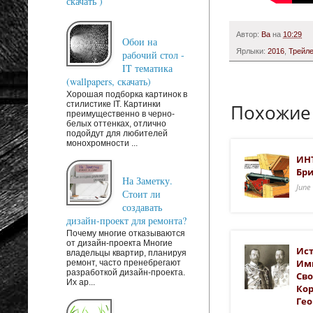
скачать )
Автор:
Ba
на
10:29
Обои на
Ярлыки:
2016
,
Трейл
рабочий стол -
IT тематика
(wallpapers, скачать)
Хорошая подборка картинок в
стилистике IT. Картинки
Похожие
преимущественно в черно-
белых оттенках, отлично
подойдут для любителей
монохромности ...
ИНТ
Бри
На Заметку.
June
Стоит ли
создавать
дизайн-проект для ремонта?
Почему многие отказываются
от дизайн-проекта Многие
Ист
владельцы квартир, планируя
Имп
ремонт, часто пренебрегают
разработкой дизайн-проекта.
Св
Их ар...
Ко
Гео