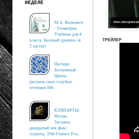
НЕДЕЛЕ
М.А. Волкевич
- Геометрия.
Учебник для 8
класса. Базовый уровень (в
ТРЕЙЛЕР
2 частях)
Паттерн
Бесшовный -
Цветы,
рисунок сине-голубых
оттенков 006
КЛИПАРТЫ:
Футаж,
Заставка
двадцатый век фокс
(скачать, 20th Century Fox,