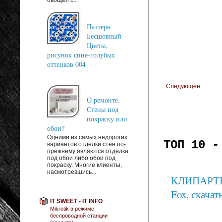
Паттерн
Бесшовный -
Цветы,
рисунок сине-голубых
оттенков 004
Следующее
О ремонте.
Стены под
покраску или
обои?
Одними из самых недорогих
ТОП 10 -
вариантов отделки стен по-
прежнему являются отделка
под обои либо обои под
покраску. Многие клиенты,
насмотревшись...
КЛИПАРТЫ: 
Fox, скачать
IT SWEET - IT INFO
Mikrotik в режиме
беспроводной станции