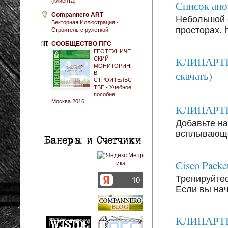
(клиента)
Список анон
Compannero ART
Небольшой 
Векторная Иллюстрация -
просторах. ht
Строитель с рулеткой.
СООБЩЕСТВО ПГС
ГЕОТЕХНИЧЕ
КЛИПАРТЫ:
СКИЙ
МОНИТОРИНГ
скачать)
В
СТРОИТЕЛЬС
ТВЕ - Учебное
пособие.
Москва 2016
КЛИПАРТЫ: 
Добавьте на
всплывающег
Cisco Packe
Тренируйтесь
Если вы на
КЛИПАРТЫ: 