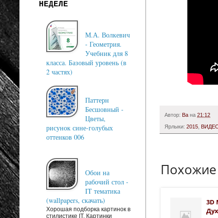
НЕДЕЛЕ
М.А. Волкевич
- Геометрия.
Учебник для 8
класса. Базовый уровень (в
2 частях)
Паттерн
Бесшовный -
Автор:
Ba
на
21:12
Цветы,
рисунок сине-голубых
Ярлыки:
2015
,
ВИДЕ
оттенков 006
Похожие
Обои на
рабочий стол -
IT тематика
(wallpapers, скачать)
3D 
Хорошая подборка картинок в
Дух
стилистике IT. Картинки