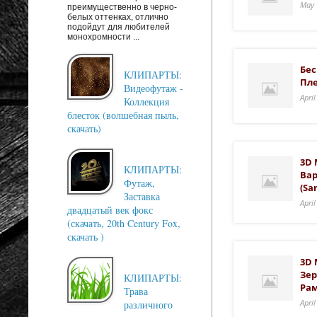
May 
преимущественно в черно-
белых оттенках, отлично
подойдут для любителей
монохромности ...
Бес
КЛИПАРТЫ:
Пле
Видеофутаж -
Apri
Коллекция
блесток (волшебная пыль,
скачать)
3D 
КЛИПАРТЫ:
Вар
Футаж,
(Sa
Заставка
Apri
двадцатый век фокс
(скачать, 20th Century Fox,
скачать )
3D 
Зер
КЛИПАРТЫ:
Рам
Трава
Apri
различного