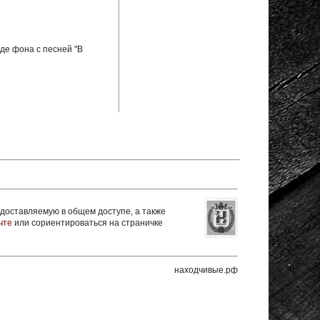
де фона с песней "В
оставляемую в общем доступе, а также
чте
или сориентироваться на страничке
находчивые.рф