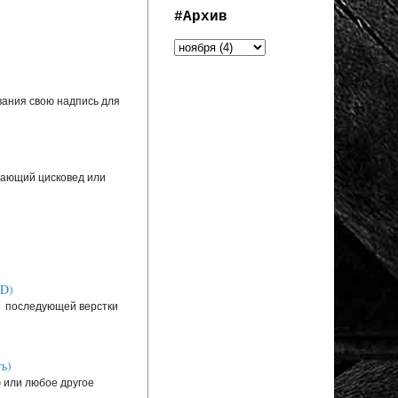
#Архив
вания свою надпись для
инающий цисковед или
SD)
ля последующей верстки
ь)
ю или любое другое