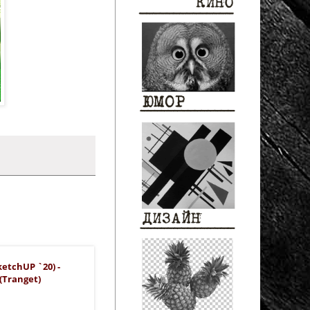
etchUP `20) -
(Tranget)