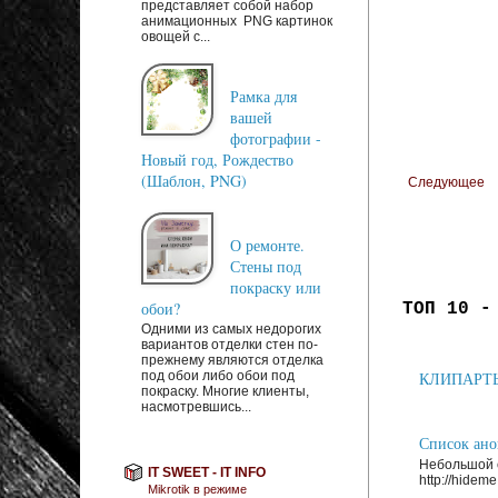
представляет собой набор
анимационных PNG картинок
овощей с...
Рамка для
вашей
фотографии -
Новый год, Рождество
(Шаблон, PNG)
Следующее
О ремонте.
Стены под
покраску или
обои?
ТОП 10 -
Одними из самых недорогих
вариантов отделки стен по-
прежнему являются отделка
под обои либо обои под
КЛИПАРТЫ: 
покраску. Многие клиенты,
насмотревшись...
Список анон
Небольшой с
IT SWEET - IT INFO
http://hideme.
Mikrotik в режиме