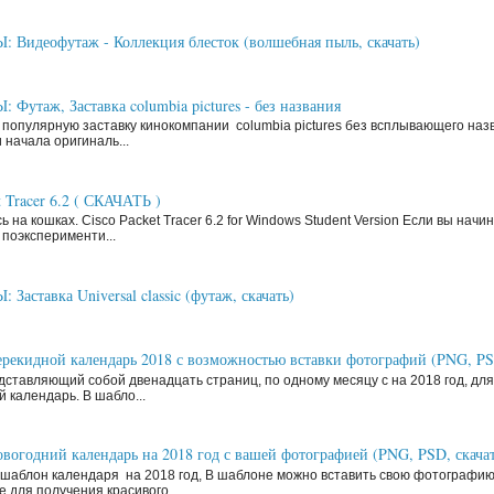
Видеофутаж - Коллекция блесток (волшебная пыль, скачать)
Футаж, Заставка columbia pictures - без названия
 популярную заставку кинокомпании columbia pictures без всплывающего наз
 начала оригиналь...
t Tracer 6.2 ( СКАЧАТЬ )
ь на кошках. Cisco Packet Tracer 6.2 for Windows Student Version Если вы нач
поэксперименти...
аставка Universal classic (футаж, скачать)
рекидной календарь 2018 с возможностью вставки фотографий (PNG, P
ставляющий собой двенадцать страниц, по одному месяцу с на 2018 год, д
й календарь. В шабло...
вогодний календарь на 2018 год с вашей фотографией (PNG, PSD, скачат
шаблон календаря на 2018 год, В шаблоне можно вставить свою фотографи
 для получения красивого...