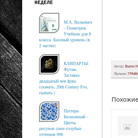
НЕДЕЛЕ
М.А. Волкевич
- Геометрия.
Учебник для 8
класса. Базовый уровень (в
2 частях)
КЛИПАРТЫ:
Автор:
Bueno 
Футаж,
Ярлыки:
ГРАФ
Заставка
двадцатый век фокс
(скачать, 20th Century Fox,
скачать )
Похожие
Паттерн
Бесшовный -
Цветы,
рисунок сине-голубых
оттенков 006