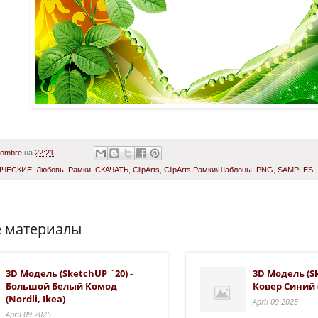
Hombre
на
22:21
ИЧЕСКИЕ
,
Любовь
,
Рамки
,
СКАЧАТЬ
,
ClipArts
,
ClipArts Рамки\Шаблоны
,
PNG
,
SAMPLES
 материалы
3D Модель (SketchUP `20) -
3D Модель (Sk
Большой Белый Комод
Ковер Синий 
(Nordli, Ikea)
April 09 2025
April 09 2025