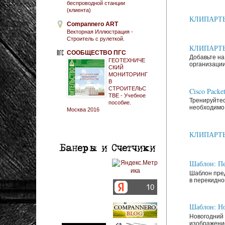
беспроводной станции
(клиента)
КЛИПАРТЫ: 
Compannero ART
Векторная Иллюстрация -
Строитель с рулеткой.
КЛИПАРТЫ: 
СООБЩЕСТВО ПГС
Добавьте на
ГЕОТЕХНИЧЕ
организации
СКИЙ
МОНИТОРИНГ
В
СТРОИТЕЛЬС
Cisco Packe
ТВЕ - Учебное
Тренируйтес
пособие.
необходимо 
Москва 2016
КЛИПАРТЫ: З
Шаблон: Пе
Шаблон пред
в перекидно
Шаблон: Но
Новогодний 
изображение