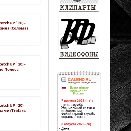
etchUP `20) -
зина (солома)
etchUP `20) -
ые Полосы
ketchUP `20)
ами (Trofast,