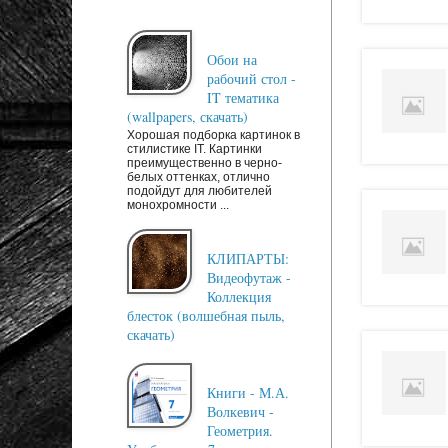
Обои на
рабочий стол -
IT тематика
(wallpapers, скачать)
Хорошая подборка картинок в
стилистике IT. Картинки
преимущественно в черно-
белых оттенках, отлично
подойдут для любителей
монохромности ...
КЛИПАРТЫ:
Видеофутаж -
Коллекция
блесток (волшебная пыль,
скачать)
Книги - М.А.
Волкевич -
Геометрия.