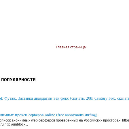
Главная страница
 ПОПУЛЯРНОСТИ
Футаж, Заставка двадцатый век фокс (скачать, 20th Century Fox, скачать
имных прокси серверов online (free anonymous surfing)
писок анонимных web серферов проверенных на Российских просторах. https
ru http://unblock...