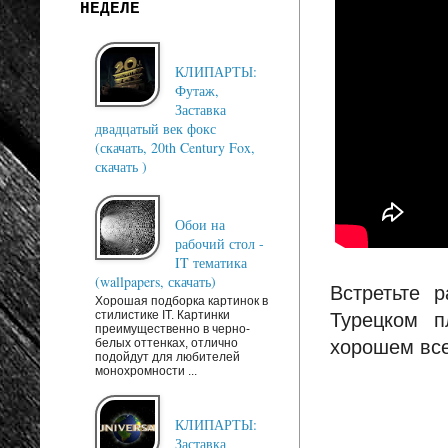
НЕДЕЛЕ
КЛИПАРТЫ:
Футаж,
Заставка
двадцатый век фокс
(скачать, 20th Century Fox,
скачать )
Обои на
рабочий стол -
IT тематика
(wallpapers, скачать)
Встретьте 
Хорошая подборка картинок в
стилистике IT. Картинки
Турецком п
преимущественно в черно-
белых оттенках, отлично
хорошем все
подойдут для любителей
монохромности ...
КЛИПАРТЫ:
Заставка