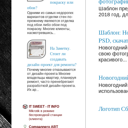
фотографи
покраску или
обои?
Шаблон пре
Одними из самых недорогих
2018 год, д
вариантов отделки стен по-
прежнему являются отделка
под обои либо обои под
покраску. Многие клиенты,
Шаблон: Но
насмотревшись...
PSD, скачат
Новогодний
На Заметку.
Стоит ли
свою фотог
создавать
красивого...
дизайн-проект для ремонта?
Почему многие отказываются
от дизайн-проекта Многие
Новогодний
владельцы квартир, планируя
ремонт, часто пренебрегают
Новогодний 
разработкой дизайн-проекта.
Их ар...
использован
IT SWEET - IT INFO
Логотип С
Mikrotik в режиме
беспроводной станции
(клиента)
Compannero ART