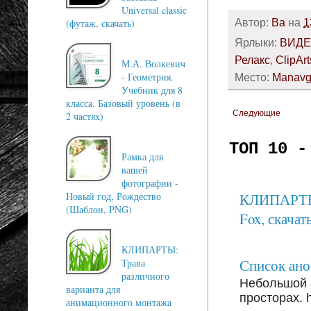
Universal classic
Автор:
Ba
на
1
(футаж, скачать)
Ярлыки:
ВИД
Релакс
,
ClipAr
М.А. Волкевич
- Геометрия.
Место:
Manavga
Учебник для 8
класса. Базовый уровень (в
Следующие
2 частях)
ТОП 10 -
Рамка для
вашей
фотографии -
КЛИПАРТЫ: 
Новый год, Рождество
(Шаблон, PNG)
Fox, скачать
КЛИПАРТЫ:
Список анон
Трава
различного
Небольшой 
варианта для
просторах. ht
анимационного монтажа