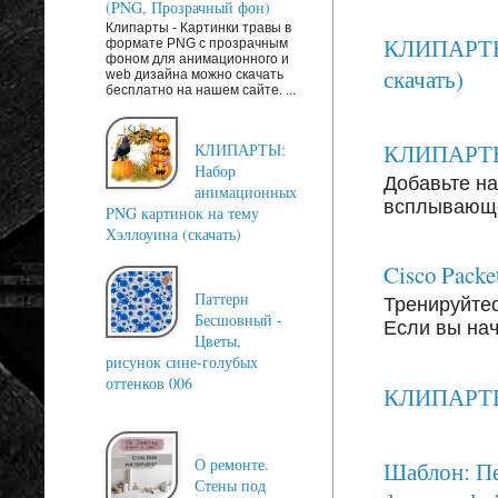
(PNG, Прозрачный фон)
Клипарты - Картинки травы в
КЛИПАРТЫ:
формате PNG с прозрачным
фоном для анимационного и
скачать)
web дизайна можно скачать
бесплатно на нашем сайте. ...
КЛИПАРТЫ: 
КЛИПАРТЫ:
Набор
Добавьте на
анимационных
всплывающег
PNG картинок на тему
Хэллоуина (скачать)
Cisco Packe
Паттерн
Тренируйтесь
Бесшовный -
Если вы на
Цветы,
рисунок сине-голубых
оттенков 006
КЛИПАРТЫ: 
О ремонте.
Шаблон: Пе
Стены под