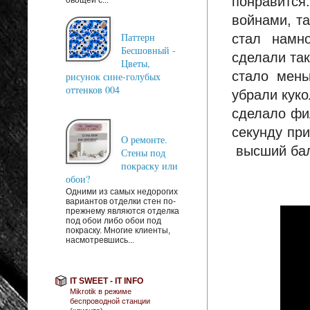
понравится
войнами, т
Паттерн
стал намн
Бесшовный -
сделали так
Цветы,
стало мень
рисунок сине-голубых
оттенков 004
убрали куко
сделало фи
секунду пр
О ремонте.
высший бал
Стены под
покраску или
обои?
Одними из самых недорогих
вариантов отделки стен по-
прежнему являются отделка
под обои либо обои под
покраску. Многие клиенты,
насмотревшись...
IT SWEET - IT INFO
Mikrotik в режиме
беспроводной станции