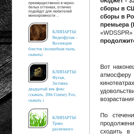
бюджет -
$
преимущественно в черно-
белых оттенках, отлично
сборы в С
подойдут для любителей
сборы в Ро
монохромности ...
премьера (
КЛИПАРТЫ:
«WDSSPR»
Видеофутаж -
продолжит
Коллекция
блесток (волшебная пыль,
скачать)
Вот наконе
КЛИПАРТЫ:
атмосферу 
Футаж,
кинотеатра
Заставка
двадцатый век фокс
удовольст
(скачать, 20th Century Fox,
возрастания
скачать )
По стечен
КЛИПАРТЫ:
продолжен
Трава
различного
сходить в