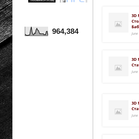
3D 
Сто
Баб
964,384
June
3D 
Ста
June
3D 
Ста
June