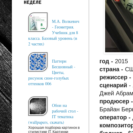
НЕДЕЛЕ
М.А. Волкевич
- Геометрия.
Учебник для 8
класса. Базовый уровень (в
2 частях)
год -
2015
Паттерн
Бесшовный -
страна -
С
Цветы,
режиссер -
рисунок сине-голубых
оттенков 006
сценарий
-
Джей Абрам
продюсер 
Обои на
Брайан Берк
рабочий стол -
IT тематика
оператор -
(wallpapers, скачать)
композито
Хорошая подборка картинок в
стилистике IT. Картинки