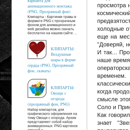
варианта для
просмотра н
анимационного монтажа
(PNG, Прозрачный фон)
космическ
Клипарты - Картинки травы в
предвзятос
формате PNG с прозрачным
фоном для анимационного и
холодные о
web дизайна можно скачать
бесплатно на нашем сайте. ...
еще на меся
"Доверяй, н
КЛИПАРТЫ:
И так... П
Воздушные
наше время,
шары в форме
сердца (PNG, Прозрачный
операторск
фон, скачать)
временем. 
классически
КЛИПАРТЫ:
когда прод
Овощи с
огорода
смысле это
(прозрачный фон, PNG)
Соло и Прин
Набор клипартов, для
графического оформления на
Как говорил
тему Овощи с огорода. Архив
знает "Зв
представляет собой набор
анимационных PNG картинок
овощей с...