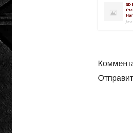
3D 
Сте
На
June
Коммента
Отправит